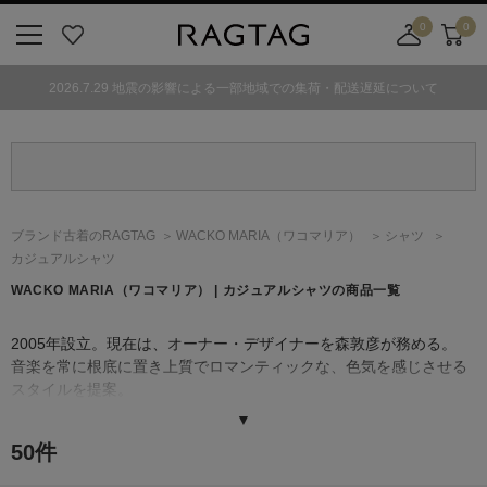
0
0
ニ
お
店
カ
ュ
気
舗
ー
2026.7.29 地震の影響による一部地域での集荷・配送遅延について
ー
に
取
ト
ボ
入
り
タ
り
寄
ン
せ
カ
ー
ブランド古着のRAGTAG
WACKO MARIA
（ワコマリア）
シャツ
ト
カジュアルシャツ
WACKO MARIA
（ワコマリア）
| カジュアルシャツの商品一覧
2005年設立。現在は、オーナー・デザイナーを森敦彦が務める。
音楽を常に根底に置き上質でロマンティックな、色気を感じさせる
スタイルを提案。
シーズン毎に自分たちの日常での経験や影響を受けた音楽、映画、
▼
アートなどをテーマに掲げアイテム一つ一つにそのメッセージを落
50
件
とし込み、妥協のない物作りと独自のオリジナリティを表現する。
2015年、ワコマリア初の旗艦店「PARADISE TOKYO（パラダイス