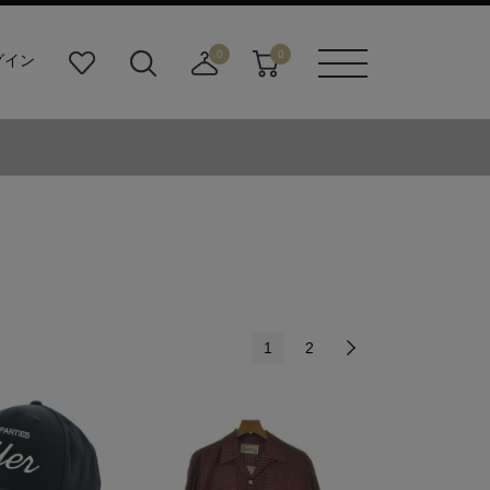
0
0
グイン
お
検
店
カ
メニュ
気
索
舗
ー
ーボタ
に
ビ
取
ト
ン
入
ル
り
り
ダ
寄
ー
せ
ボ
カ
タ
ー
ン
ト
1
2