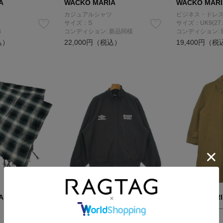
A
WACKO MARIA
WACKO MARI
カジュアルシャツ
ビジネス・ドレ
サイズ：S
サイズ：UK9(27.
B
コンディション: 新品同様
コンディション: 
込）
22,000円（税込）
19,400円（税
A
WACKO MARIA
WACKO MARI
その他
ステンカラーコ
サイズ：M
サイズ：M