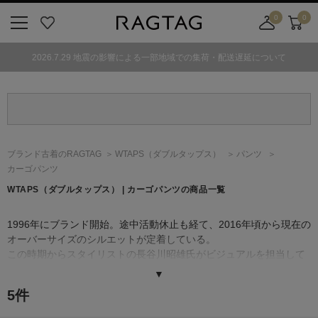
0
0
ニ
お
店
カ
ュ
気
舗
ー
2026.7.29 地震の影響による一部地域での集荷・配送遅延について
ー
に
取
ト
ボ
入
り
タ
り
寄
ン
せ
カ
ー
ブランド古着のRAGTAG
WTAPS
（ダブルタップス）
パンツ
ト
カーゴパンツ
WTAPS
（ダブルタップス）
| カーゴパンツの商品一覧
1996年にブランド開始。途中活動休止も経て、2016年頃から現在の
オーバーサイズのシルエットが定着している。
この時期からスタイリストの長谷川昭雄氏がビジュアルを担当して
客層も広がっている。2018年秋冬コレクションからミリタリーの基
▼
本の6型を定番ラインとした「MILL」を開始。デザイナーの西山徹
5
件
が若い頃に影響を受けたミリタリーテイストのアイテムを基本にし
てシルエットは変えず、シーズンごとに生地を変更したアイテムを