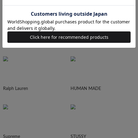
N.HOOLYWOOD
Needles
Ralph Lauren
HUMAN MADE
Supreme
STUSSY