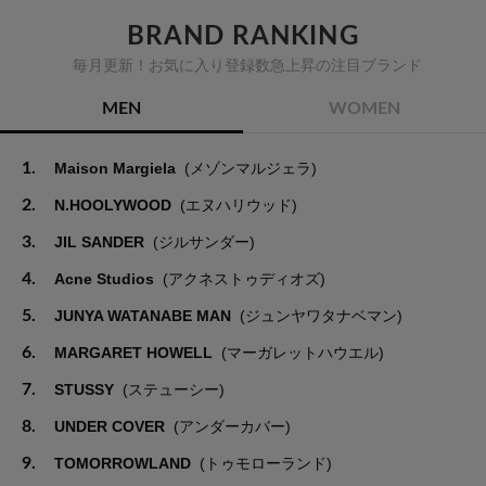
BRAND RANKING
毎月更新！お気に入り登録数急上昇の注目ブランド
MEN
WOMEN
1.
Maison Margiela
(メゾンマルジェラ)
2.
N.HOOLYWOOD
(エヌハリウッド)
3.
JIL SANDER
(ジルサンダー)
4.
Acne Studios
(アクネストゥディオズ)
5.
JUNYA WATANABE MAN
(ジュンヤワタナベマン)
6.
MARGARET HOWELL
(マーガレットハウエル)
7.
STUSSY
(ステューシー)
8.
UNDER COVER
(アンダーカバー)
9.
TOMORROWLAND
(トゥモローランド)