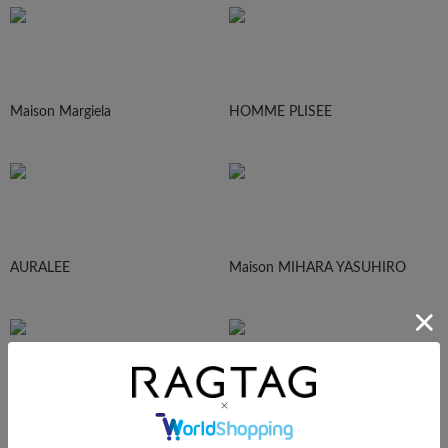
Maison Margiela
HOMME PLISEE
AURALEE
Maison MIHARA YASUHIRO
sacai
UNDERCOVER