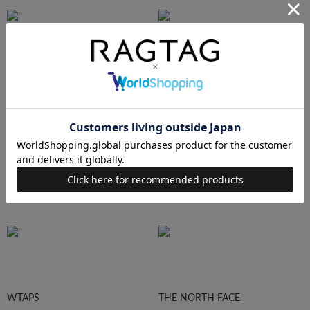
Ralph Lauren
HUMAN MADE
Supreme
STUSSY
WTAPS
THE NORTH FACE