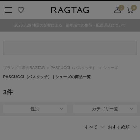
0
0
ニ
お
店
カ
ュ
気
舗
ー
2026.7.29 地震の影響による一部地域での集荷・配送遅延について
ー
に
取
ト
ボ
入
り
タ
り
寄
ン
せ
カ
ー
ブランド古着のRAGTAG
PASCUCCI
（パスクッチ）
シューズ
ト
PASCUCCI
（パスクッチ）
| シューズの商品一覧
3
件
性別
カテゴリ一覧