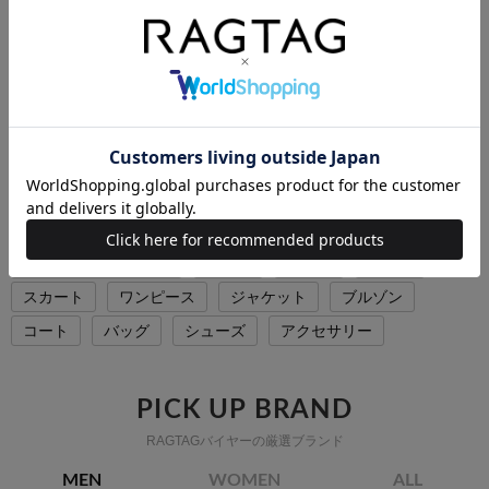
SOLDOUT
SOLDOUT
SOLDOUT
bonpoint
bonpoint
bonpoint
ワンピース（その他）
ワンピース（その他）
ワンピース（その他）
サイズ：128(9T-10T)
サイズ：140(11T-12T)
サイズ：70(6M)
コンディション: A
コンディション: A
コンディション: B
3,000円（税込）
3,600円（税込）
1,100円（税込）
bonpointの他のカテゴリから探す
Tシャツ・カットソー
シャツ
ニット
パンツ
スカート
ワンピース
ジャケット
ブルゾン
コート
バッグ
シューズ
アクセサリー
PICK UP BRAND
RAGTAGバイヤーの厳選ブランド
MEN
WOMEN
ALL