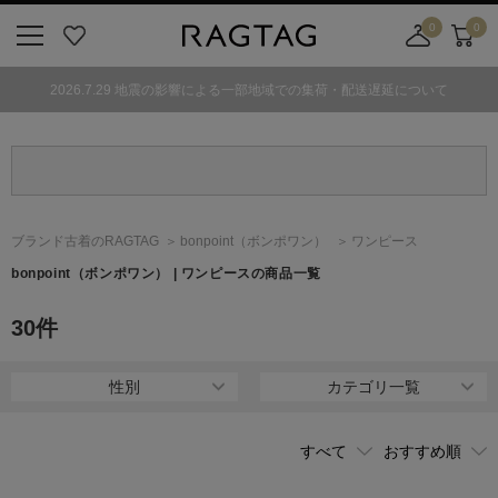
0
0
ニ
お
店
カ
ュ
気
舗
ー
2026.7.29 地震の影響による一部地域での集荷・配送遅延について
ー
に
取
ト
ボ
入
り
タ
り
寄
ン
せ
カ
ー
ブランド古着のRAGTAG
bonpoint
（ボンポワン）
ワンピース
ト
bonpoint
（ボンポワン）
| ワンピースの商品一覧
30
件
性別
カテゴリ一覧