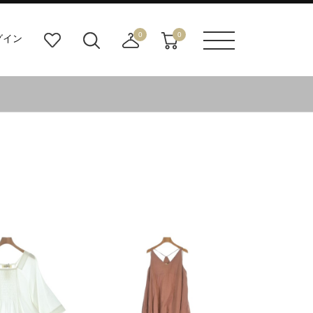
0
0
グイン
お
検
店
カ
メニュ
気
索
舗
ー
ーボタ
に
ビ
取
ト
ン
入
ル
り
り
ダ
寄
ー
せ
ボ
カ
タ
ー
ン
ト