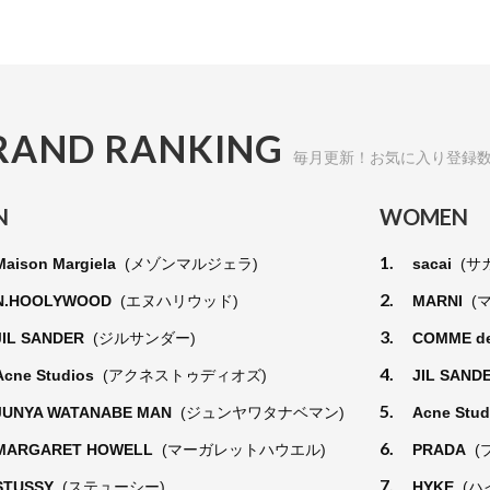
RAND RANKING
毎月更新！お気に入り登録
N
WOMEN
1.
Maison Margiela
(メゾンマルジェラ)
sacai
(サ
2.
N.HOOLYWOOD
(エヌハリウッド)
MARNI
(
3.
JIL SANDER
(ジルサンダー)
COMME d
4.
Acne Studios
(アクネストゥディオズ)
JIL SAND
5.
JUNYA WATANABE MAN
(ジュンヤワタナベマン)
Acne Stu
6.
MARGARET HOWELL
(マーガレットハウエル)
PRADA
(
7.
STUSSY
(ステューシー)
HYKE
(ハ