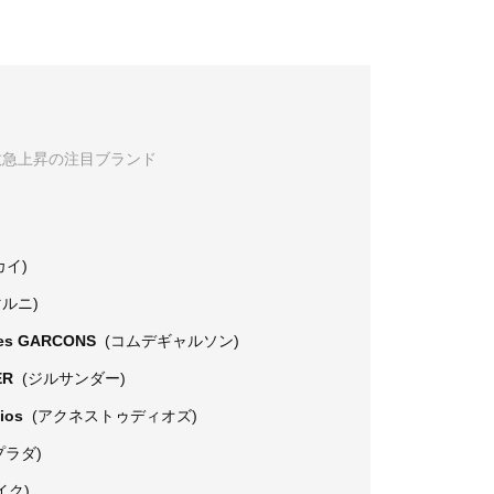
数急上昇の注目ブランド
カイ)
マルニ)
es GARCONS
(コムデギャルソン)
ER
(ジルサンダー)
dios
(アクネストゥディオズ)
プラダ)
イク)