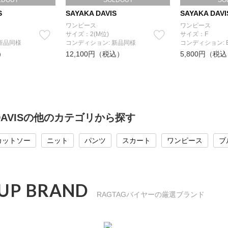
LDOUT
SOLDOUT
SO
S
SAYAKA DAVIS
SAYAKA DAVI
ワンピース
ワンピース
サイズ：2(M位)
サイズ：F
新品同様
コンディション: 新品同様
コンディション: 
）
12,100円（税込）
5,800円（税
 DAVISの他のカテゴリから探す
カットソー
ニット
パンツ
スカート
ワンピース
ブ
 UP BRAND
RAGTAGバイヤーの厳選ブランド