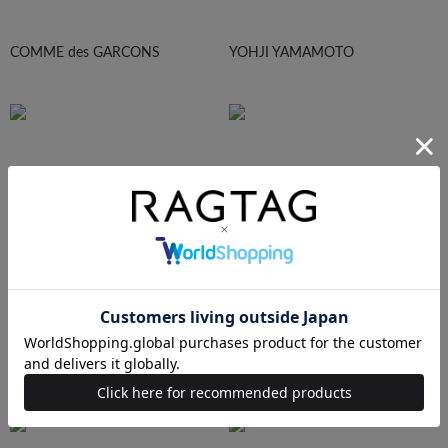
COMME des GARCONS
YOHJI YAMAMOTO
Maison Margiela
HOMME PLISEE
AURALEE
Maison MIHARA YASUHIRO