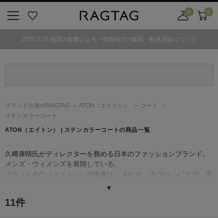
0
0
ニ
お
店
カ
ュ
気
舗
ー
2026.7.29 地震の影響による一部地域での集荷・配送遅延について
ー
に
取
ト
ボ
入
り
タ
り
寄
ン
せ
カ
ー
ブランド古着のRAGTAG
ATON
（エイトン）
コート
ト
ステンカラーコート
ATON
（エイトン）
| ステンカラーコートの商品一覧
久﨑康晴氏がディレクターを務める日本のファッションブランド。
メンズ・ウィメンズを展開している。
ブランド名の［エイトン］の由来は、 A to N、”あ”から”ん”まで。原
材料から仕上がりにいたるまで、生産者との密なコミュニケーショ
▼
ンをとり、きちんと生産背景を理解した上でものづくりをしたい、
11
件
という思いが込められている。
シンプルでスタンダードなデザインが多い［エイトン］の洋服