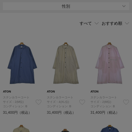
は、”着姿の美しさを考えてデザインされたシルエット”が魅力。ま
性別
た、インドの綿花をひとつひとつ丁寧に手摘みし、和歌山で編み立
てた「スビンコットン」、モンゴル自治区で育ったふたこぶラクダ
の原毛を愛知県一宮市で糸から織り上げた「ピュアキャメル」な
ど、こだわりの良質素材を洋服に取り入れている。
植物の花、葉、茎、樹皮、果皮、または鉱物で染色した「エイトン
カラー」製品も展開。媒染剤を使用しない堅牢技術を取り入れてい
る。通常、色落ちや、鮮やかな色が出にくい草木染めも、発色性や
色落ちなどを克服した［エイトン］ならではの日本独自染色方法に
よって美しく染め上げている。
2018年12月、初の直営店「ATON AOYAMA（エイトン アオヤ
マ）」を東京・表参道にオープン。
ATON
ATON
ATON
ステンカラーコート
ステンカラーコート
ステンカラーコート
サイズ：2(M位)
サイズ：4(XL位)
サイズ：2(M位)
コンディション: B
コンディション: B
コンディション: B
31,400円（税込）
31,400円（税込）
31,400円（税込）