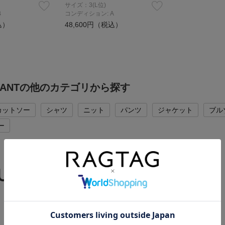
サイズ：3(L位)
B
コンディション: A
込）
48,600円（税込）
NDANTの他のカテゴリから探す
カットソー
シャツ
ニット
パンツ
ジャケット
ブル
ー
 UP BRAND
RAGTAGバイヤーの厳選ブランド