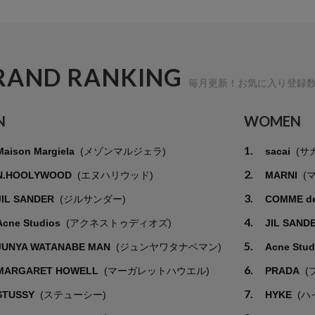
RAND RANKING
毎月更新！お気に入り登録
N
WOMEN
1.
Maison Margiela
(メゾンマルジェラ)
sacai
(サ
2.
N.HOOLYWOOD
(エヌハリウッド)
MARNI
(
3.
JIL SANDER
(ジルサンダー)
COMME d
4.
Acne Studios
(アクネストゥディオズ)
JIL SAND
5.
JUNYA WATANABE MAN
(ジュンヤワタナベマン)
Acne Stu
6.
MARGARET HOWELL
(マーガレットハウエル)
PRADA
(
7.
STUSSY
(ステューシー)
HYKE
(ハ