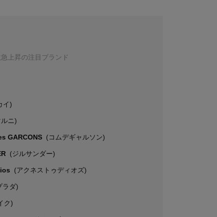
数急上昇の注目ブランド
カイ)
マルニ)
es GARCONS
(コムデギャルソン)
ER
(ジルサンダー)
dios
(アクネストゥディオズ)
プラダ)
イク)