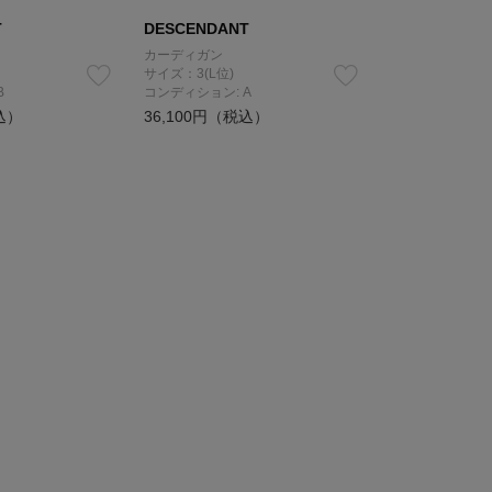
T
DESCENDANT
カーディガン
サイズ：3(L位)
B
コンディション: A
込）
36,100円（税込）