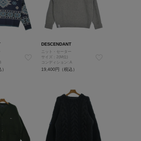
T
DESCENDANT
ー
ニット・セーター
サイズ：2(M位)
B
コンディション: A
込）
19,400円（税込）