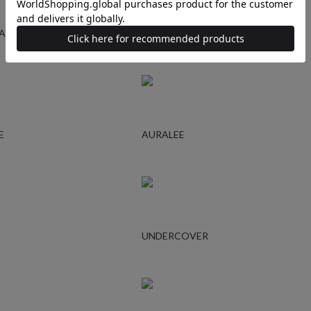
GARCONS
YOHJI YAMAMOTO
E
AURALEE
UNDERCOVER