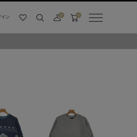
0
0
グイン
お
検
店
カ
メニュ
気
索
舗
ー
ーボタ
に
ビ
取
ト
ン
入
ル
り
り
ダ
寄
ー
せ
ボ
カ
タ
ー
ン
ト