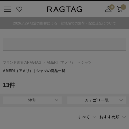
0
0
ニ
お
店
カ
ュ
気
舗
ー
2026.7.29 地震の影響による一部地域での集荷・配送遅延について
ー
に
取
ト
ボ
入
り
タ
り
寄
ン
せ
カ
ー
ブランド古着のRAGTAG
AMERI
（アメリ）
シャツ
ト
AMERI
（アメリ）
| シャツの商品一覧
13
件
性別
カテゴリ一覧