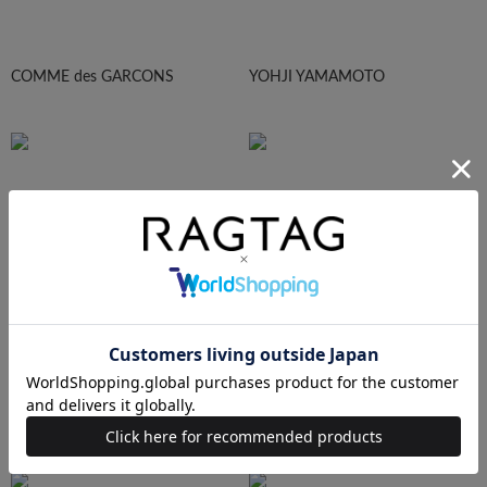
COMME des GARCONS
YOHJI YAMAMOTO
Maison Margiela
HOMME PLISEE
AURALEE
Maison MIHARA YASUHIRO