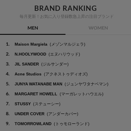
BRAND RANKING
毎月更新！お気に入り登録数急上昇の注目ブランド
MEN
WOMEN
1.
Maison Margiela
(メゾンマルジェラ)
2.
N.HOOLYWOOD
(エヌハリウッド)
3.
JIL SANDER
(ジルサンダー)
4.
Acne Studios
(アクネストゥディオズ)
5.
JUNYA WATANABE MAN
(ジュンヤワタナベマン)
6.
MARGARET HOWELL
(マーガレットハウエル)
7.
STUSSY
(ステューシー)
8.
UNDER COVER
(アンダーカバー)
9.
TOMORROWLAND
(トゥモローランド)