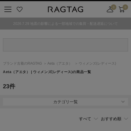
0
0
ニ
お
店
カ
ュ
気
舗
ー
2026.7.29 地震の影響による一部地域での集荷・配送遅延について
ー
に
取
ト
ボ
入
り
タ
り
寄
ン
せ
カ
ー
ブランド古着のRAGTAG
Aeta
（アエタ）
ウィメンズ(レディース)
ト
Aeta
（アエタ）
| ウィメンズ(レディース)の商品一覧
23
件
カテゴリ一覧