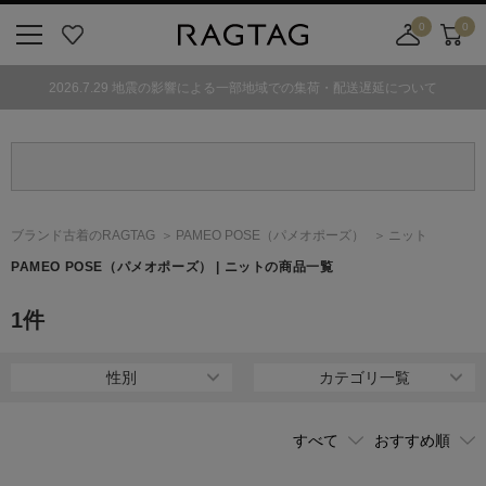
0
0
ニ
お
店
カ
ュ
気
舗
ー
2026.7.29 地震の影響による一部地域での集荷・配送遅延について
ー
に
取
ト
ボ
入
り
タ
り
寄
ン
せ
カ
ー
ブランド古着のRAGTAG
PAMEO POSE
（パメオポーズ）
ニット
ト
PAMEO POSE
（パメオポーズ）
| ニットの商品一覧
1
件
性別
カテゴリ一覧