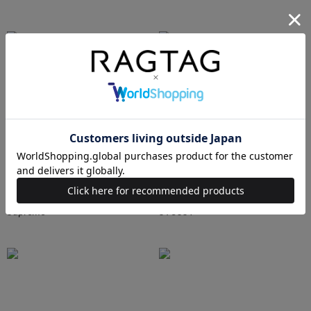
Ralph Lauren
HUMAN MADE
Supreme
STUSSY