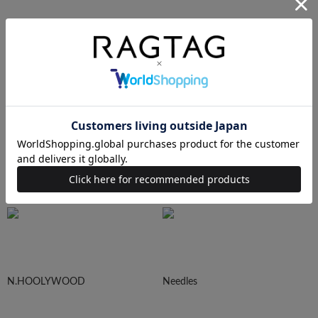
AURALEE
Maison MIHARA YASUHIRO
sacai
UNDERCOVER
N.HOOLYWOOD
Needles