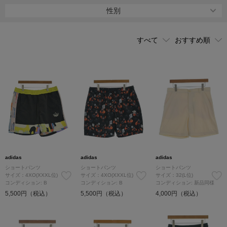
［adidas Originals（アディダス オリジナルス）］をスタートした。
性別
現在でも様々なブランドとコラボをし話題になっている
adidas
adidas
adidas
ショートパンツ
ショートパンツ
ショートパンツ
サイズ：4XO(XXXL位)
サイズ：4XO(XXXL位)
サイズ：32(L位)
コンディション: B
コンディション: B
コンディション: 新品同様
5,500円（税込）
5,500円（税込）
4,000円（税込）