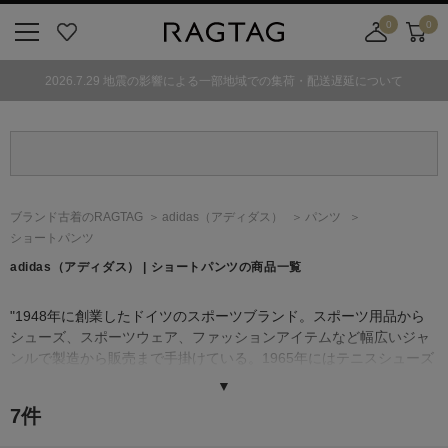
0
0
ニ
お
店
カ
ュ
気
舗
ー
2026.7.29 地震の影響による一部地域での集荷・配送遅延について
ー
に
取
ト
ボ
入
り
タ
り
寄
ン
せ
カ
ー
ブランド古着のRAGTAG
adidas
（アディダス）
パンツ
ト
ショートパンツ
adidas
（アディダス）
| ショートパンツの商品一覧
"1948年に創業したドイツのスポーツブランド。スポーツ用品から
シューズ、スポーツウェア、ファッションアイテムなど幅広いジャ
ンルで製造から販売まで手掛けている。1965年にはテニスシューズ
「ハイレット（後のスタンスミス）」を発表、1970年、オールレザ
▼
ーのバスケットシューズ、「スーパースター」を発表し、この2つの
7
件
モデルは現在でも復刻されて販売され続けている。2001年にはスニ
ーカーだけにとどまらず、ストリートスポーツウエアブランド