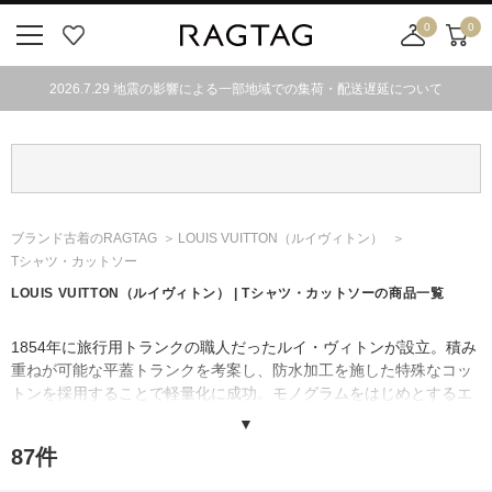
0
0
ニ
お
店
カ
ュ
気
舗
ー
2026.7.29 地震の影響による一部地域での集荷・配送遅延について
ー
に
取
ト
ボ
入
り
タ
り
寄
ン
せ
カ
ー
ブランド古着のRAGTAG
LOUIS VUITTON
（ルイヴィトン）
ト
Tシャツ・カットソー
LOUIS VUITTON
（ルイヴィトン）
| Tシャツ・カットソーの商品一覧
1854年に旅行用トランクの職人だったルイ・ヴィトンが設立。積み
重ねが可能な平蓋トランクを考案し、防水加工を施した特殊なコッ
トンを採用することで軽量化に成功。モノグラムをはじめとするエ
レガントでクラシックなデザインや、革新的で実用性の高いアイテ
▼
ムを発表すると、プレタポルテからシューズ、時計やジュエリーな
87
件
どの分野にまで拡大し、世界的ラグジュアリーブランドへ成長し
た。模造品に悩まされて考案された柄、「ダミエ」や「モノグラ