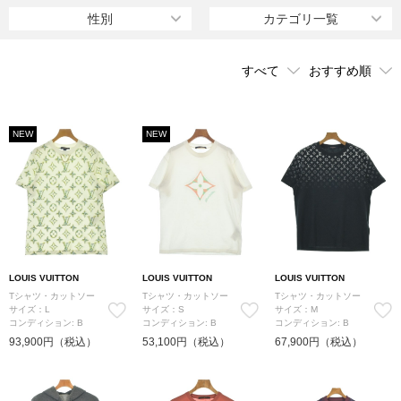
ム」は現在様々なアイテムに使われ、ブランドのアイコンとなって
性別
カテゴリ一覧
いる。
1997年にマーク・ジェイコブスをデザイナーに起用するとアパレル
部門に進出。機能的かつ実用的なコレクションで、アートを取り入
れるなどの新たな一面をもたらした。近年はストリートやスポーツ
の要素を加えたコレクションも話題を呼び、スティーブン・スプラ
ウスや草間弥生、村上隆、藤原ヒロシなど現代アーティストとの
NEW
NEW
様々なコラボレーションも行い、人気の幅を広げている。
LOUIS VUITTON
LOUIS VUITTON
LOUIS VUITTON
Tシャツ・カットソー
Tシャツ・カットソー
Tシャツ・カットソー
サイズ：L
サイズ：S
サイズ：M
コンディション: B
コンディション: B
コンディション: B
93,900円（税込）
53,100円（税込）
67,900円（税込）