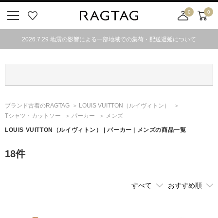
0
0
ニ
お
店
カ
ュ
気
舗
ー
2026.7.29 地震の影響による一部地域での集荷・配送遅延について
ー
に
取
ト
ボ
入
り
タ
り
寄
ン
せ
カ
ー
ブランド古着のRAGTAG
LOUIS VUITTON
（ルイヴィトン）
ト
Tシャツ・カットソー
パーカー
メンズ
LOUIS VUITTON
（ルイヴィトン）
| パーカー | メンズの商品一覧
18
件