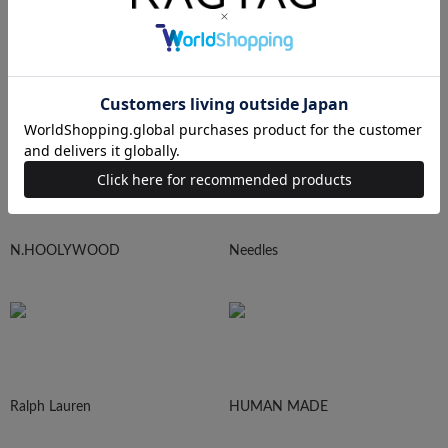
sacai
UNDERCOVER
N.HOOLYWOOD
Needles
Ralph Lauren
HUMAN MADE