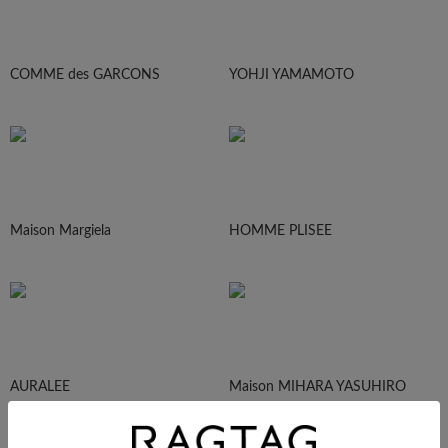
COMME des GARCONS
YOHJI YAMAMOTO
Maison Margiela
HOMME PLISEE
AURALEE
Maison MIHARA YASUHIRO