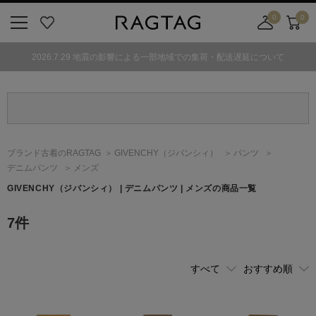
0
0
ニ
お
店
カ
ュ
気
舗
ー
2026.7.29 地震の影響による一部地域での集荷・配送遅延について
ー
に
取
ト
ボ
入
り
タ
り
寄
ン
せ
カ
ー
ブランド古着のRAGTAG
GIVENCHY
（ジバンシィ）
パンツ
ト
デニムパンツ
メンズ
GIVENCHY
（ジバンシィ）
| デニムパンツ | メンズの商品一覧
7
件