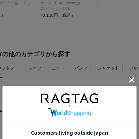
(29.5cm位)
サイズ：EU43(28cm位)
B
コンディション: B
込）
70,100円（税込）
CHYの他のカテゴリから探す
カットソー
シャツ
ニット
パンツ
ジャケット
ブル
ー
 UP BRAND
RAGTAGバイヤーの厳選ブランド