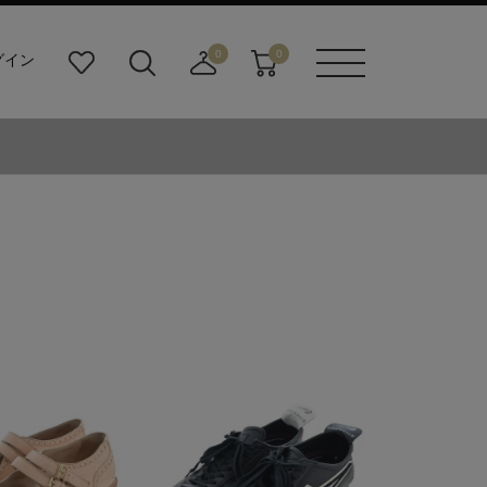
0
0
グイン
お
検
店
カ
メニュ
気
索
舗
ー
ーボタ
に
ビ
取
ト
ン
入
ル
り
り
ダ
寄
ー
せ
ボ
カ
タ
ー
ン
ト