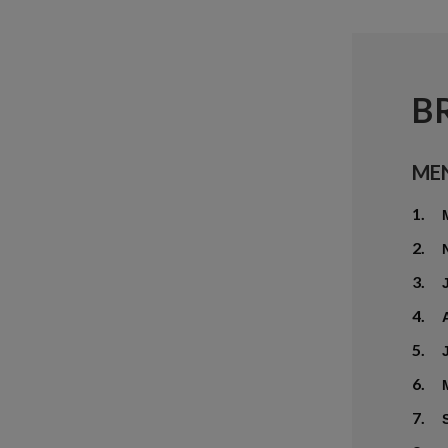
B
ME
1.
2.
3.
4.
5.
6.
7.