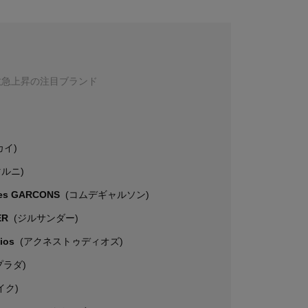
数急上昇の注目ブランド
カイ)
マルニ)
es GARCONS
(コムデギャルソン)
ER
(ジルサンダー)
dios
(アクネストゥディオズ)
プラダ)
イク)