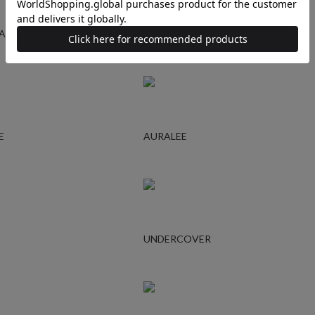
GARCONS
YOHJI YAMAMOTO
E
AURALEE
UNDERCOVER