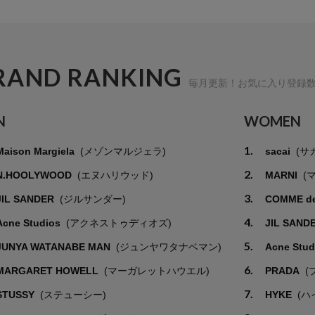
RAND RANKING
毎月更新！お気に入り登録
N
WOMEN
1.
Maison Margiela
(メゾンマルジェラ)
sacai
(サ
2.
N.HOOLYWOOD
(エヌハリウッド)
MARNI
(
3.
JIL SANDER
(ジルサンダー)
COMME d
4.
Acne Studios
(アクネストゥディオズ)
JIL SAND
5.
JUNYA WATANABE MAN
(ジュンヤワタナベマン)
Acne Stu
6.
MARGARET HOWELL
(マーガレットハウエル)
PRADA
(
7.
STUSSY
(ステューシー)
HYKE
(ハ