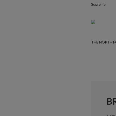
Supreme
THE NORTH F
B