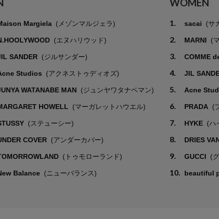
N
WOMEN
1.
Maison Margiela
(メゾンマルジェラ)
sacai
(サ
2.
N.HOOLYWOOD
(エヌハリウッド)
MARNI
(
3.
JIL SANDER
(ジルサンダー)
COMME d
4.
Acne Studios
(アクネストゥディオズ)
JIL SAND
5.
JUNYA WATANABE MAN
(ジュンヤワタナベマン)
Acne Stu
6.
MARGARET HOWELL
(マーガレットハウエル)
PRADA
(
7.
STUSSY
(ステューシー)
HYKE
(ハ
8.
UNDER COVER
(アンダーカバー)
DRIES VA
9.
TOMORROWLAND
(トゥモローランド)
GUCCI
(
10.
New Balance
(ニューバランス)
beautiful