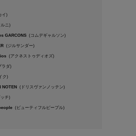
カイ)
マルニ)
es GARCONS
(コムデギャルソン)
ER
(ジルサンダー)
dios
(アクネストゥディオズ)
プラダ)
イク)
N NOTEN
(ドリスヴァンノッテン)
グッチ)
 people
(ビューティフルピープル)