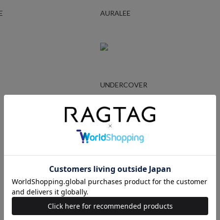
E
AURALEE
UNDERCOVER
Ralph Lauren