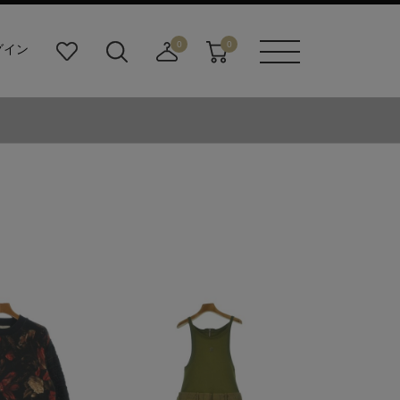
0
0
グイン
お
検
店
カ
メニュ
気
索
舗
ー
ーボタ
に
ビ
取
ト
ン
入
ル
り
り
ダ
寄
ー
せ
ボ
カ
タ
ー
ン
ト