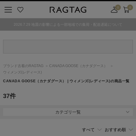
0
0
ニ
お
店
カ
ュ
気
舗
ー
2026.7.29 地震の影響による一部地域での集荷・配送遅延について
ー
に
取
ト
ボ
入
り
タ
り
寄
ン
せ
カ
ー
ブランド古着のRAGTAG
CANADA GOOSE
（カナダグース）
ト
ウィメンズ(レディース)
CANADA GOOSE
（カナダグース）
| ウィメンズ(レディース)の商品一覧
37
件
カテゴリ一覧