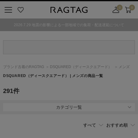
0
0
ニ
お
店
カ
ュ
気
舗
ー
2026.7.29 地震の影響による一部地域での集荷・配送遅延について
ー
に
取
ト
ボ
入
り
タ
り
寄
ン
せ
カ
ー
ブランド古着のRAGTAG
DSQUARED
（ディースクエアード）
メンズ
ト
DSQUARED
（ディースクエアード）
| メンズの商品一覧
291
件
カテゴリ一覧