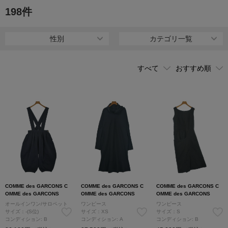
2004年に［robe de chambre（ローブドシャンブル）］と統合して
198
件
からは、デザインは川久保玲を中心にしたデザインチームが手掛
け、今もなお半数近くをフランスで生産している。
性別
カテゴリ一覧
COMME des GARCONS C
COMME des GARCONS C
COMME des GARCONS C
OMME des GARCONS
OMME des GARCONS
OMME des GARCONS
オールインワン/サロペット
ワンピース
ワンピース
サイズ：-(S位)
サイズ：XS
サイズ：S
コンディション: B
コンディション: A
コンディション: B