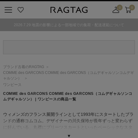
0
0
ニ
お
店
カ
ュ
気
舗
ー
2026.7.29 地震の影響による一部地域での集荷・配送遅延について
ー
に
取
ト
ボ
入
り
タ
り
寄
ン
せ
カ
ー
ブランド古着のRAGTAG
ト
COMME des GARCONS COMME des GARCONS
（コムデギャルソンコムデギ
ャルソン）
ワンピース
COMME des GARCONS COMME des GARCONS
（コムデギャルソンコ
ムデギャルソン）
| ワンピースの商品一覧
ウィメンズのフランス展開ラインとして1993年にスタートしたブラ
ンドの通称コムコム。デザイナーの川久保玲が長年ずっと変わらず
に好んでいる、丸襟にプリーツスカートといったベーシックなスタ
イルを軸にデザインしている。
▼