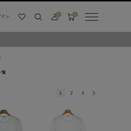
0
0
グイン
お
検
店
カ
メニュ
気
索
舗
ー
ーボタ
に
ビ
取
ト
ン
入
ル
り
り
ダ
寄
ー
せ
)
ボ
カ
タ
ー
一覧
ン
ト
1
2
3