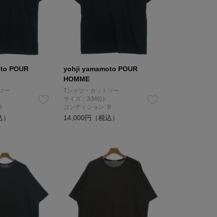
oto POUR
yohji yamamoto POUR
HOMME
ソー
Tシャツ・カットソー
サイズ：3(M位)
B
コンディション: B
込）
14,000円（税込）