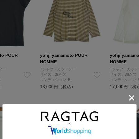
oto POUR
yohji yamamoto POUR
yohji yamam
HOMME
HOMME
ソー
Tシャツ・カットソー
Tシャツ・カット
サイズ：3(M位)
サイズ：3(M位)
B
コンディション: B
コンディション: 
）
13,000円（税込）
17,000円（税