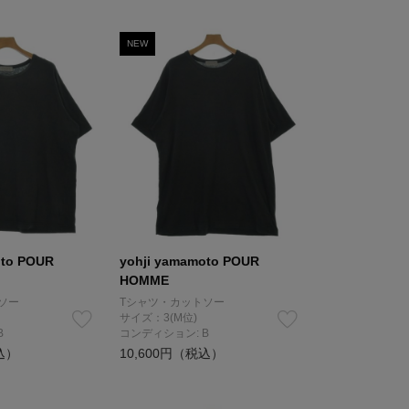
NEW
oto POUR
yohji yamamoto POUR
HOMME
ソー
Tシャツ・カットソー
サイズ：3(M位)
B
コンディション: B
込）
10,600円（税込）