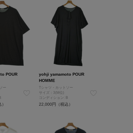
oto POUR
yohji yamamoto POUR
HOMME
ソー
Tシャツ・カットソー
サイズ：3(M位)
B
コンディション: B
込）
22,000円（税込）