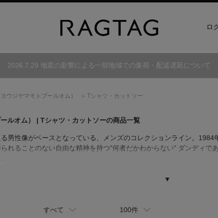
ロ
2026.7.29 地震の影響による一部地域での集荷・配送遅延について
（ヨウジヤマモトプールオム）
Tシャツ・カットソー
プールオム）
| Tシャツ・カットソーの商品一覧
る男性像がベースとなっている、メンズのコレクションライン。1984
られることのない自由な精神を持つ"何者だかわからない" ダンディで
る。
▼
すべて
100件