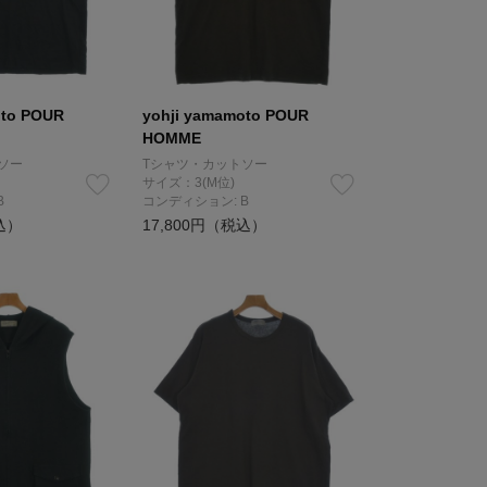
oto POUR
yohji yamamoto POUR
HOMME
ソー
Tシャツ・カットソー
サイズ：3(M位)
B
コンディション: B
込）
17,800円（税込）