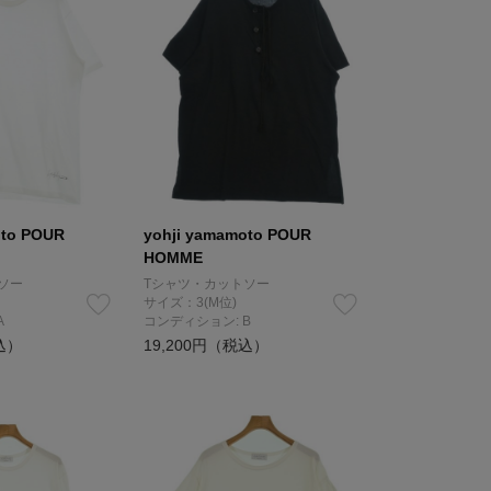
oto POUR
yohji yamamoto POUR
HOMME
ソー
Tシャツ・カットソー
サイズ：3(M位)
A
コンディション: B
込）
19,200円（税込）