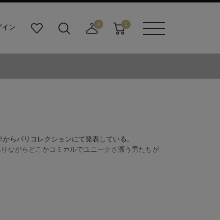
0
0
グイン
お
検
店
カ
メニュ
気
索
舗
ー
ーボタ
に
ビ
取
ト
ン
入
ル
り
り
ダ
寄
ー
せ
ボ
カ
タ
ー
ン
ト
年からパリコレクションにて発表している。
ありながらどこかコミカルでユニークさ漂う男たちが