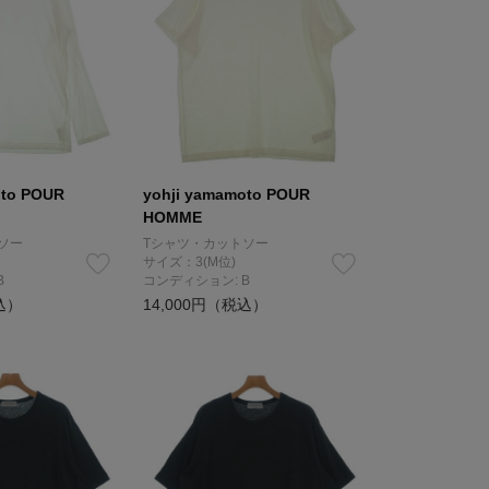
oto POUR
yohji yamamoto POUR
HOMME
ソー
Tシャツ・カットソー
サイズ：3(M位)
B
コンディション: B
込）
14,000円（税込）