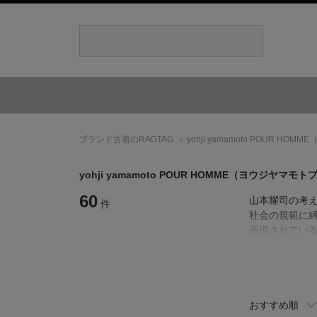
ブランド古着のRAGTAG
yohji yamamoto POUR HOMME
yohji yamamoto POUR HOMME
（ヨウジヤマモト
60
山本耀司の考え
件
社会の規範に縛
表現されてい
おすすめ順