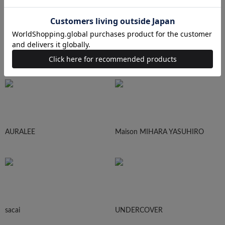
Maison Margiela
HOMME PLISEE
AURALEE
Maison MIHARA YASUHIRO
sacai
UNDERCOVER