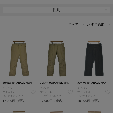
［Tricker's（トリッカーズ）］などとコラボレーションし様々な化
学反応を見せた。セカンドラインとして［eYe JUNYA WATANABE
性別
MAN（アイジュンヤワタナベマン）］も展開している。
JUNYA WATANABE MAN
JUNYA WATANABE MAN
JUNYA WATANABE MAN
チノパン
チノパン
チノパン
サイズ：L
サイズ：L
サイズ：M
コンディション: B
コンディション: B
コンディション: A
17,000円（税込）
17,000円（税込）
18,200円（税込）