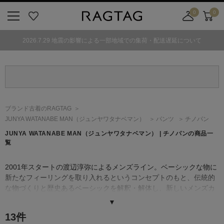
0
0
ニ
お
店
カ
ュ
気
舗
ー
2026.7.29 地震の影響による一部地域での集荷・配送遅延について
ー
に
取
ト
ボ
入
り
タ
り
寄
ン
せ
カ
ー
ブランド古着のRAGTAG
ト
JUNYA WATANABE MAN
（ジュンヤワタナベマン）
パンツ
チノパン
JUNYA WATANABE MAN
（ジュンヤワタナベマン）
| チノパンの商品一
覧
2001年スタートの渡辺淳弥によるメンズライン。ベーシックな物に
新たなフィーリングを取り入れるというコンセプトのもと、伝統的
な物づくりと歴史あるベーシックを解釈・解体し、新しいメンズカ
ジュアルを打ち出している。
▼
ブランドとのコラボレーションも積極的に行っており、これまでに
13
件
［MONCLER（モンクレール）］、［LOEWE（ロエベ）］、