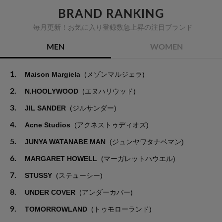
BRAND RANKING
毎月更新！お気に入り登録数急上昇の注目ブランド
MEN
WOMEN
1.
Maison Margiela
(メゾンマルジェラ)
2.
N.HOOLYWOOD
(エヌハリウッド)
3.
JIL SANDER
(ジルサンダー)
4.
Acne Studios
(アクネストゥディオズ)
5.
JUNYA WATANABE MAN
(ジュンヤワタナベマン)
6.
MARGARET HOWELL
(マーガレットハウエル)
7.
STUSSY
(ステューシー)
8.
UNDER COVER
(アンダーカバー)
9.
TOMORROWLAND
(トゥモローランド)