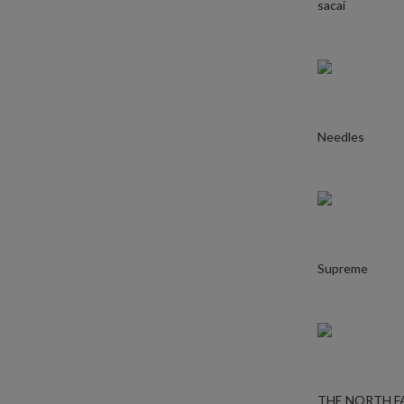
sacai
Needles
Supreme
THE NORTH F