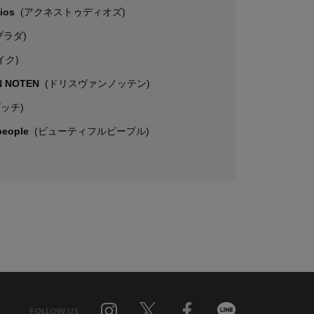
dios
(アクネストゥディオズ)
プラダ)
イク)
N NOTEN
(ドリスヴァンノッテン)
グッチ)
 people
(ビューティフルピープル)
FOLLOW US