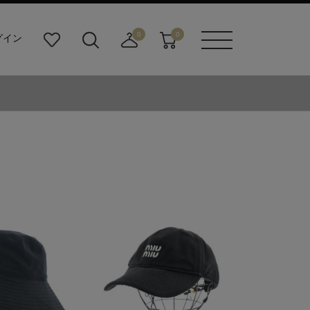
0
0
グイン
お
検
店
カ
メニュ
気
索
舗
ー
ーボタ
に
ビ
取
ト
ン
入
ル
り
り
ダ
寄
ー
せ
ボ
カ
タ
ー
ン
ト