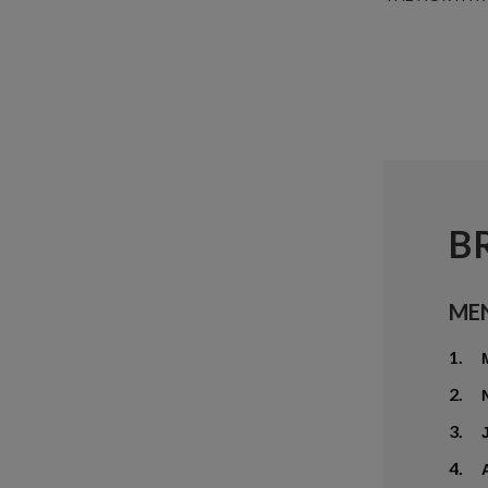
B
ME
1.
2.
3.
4.