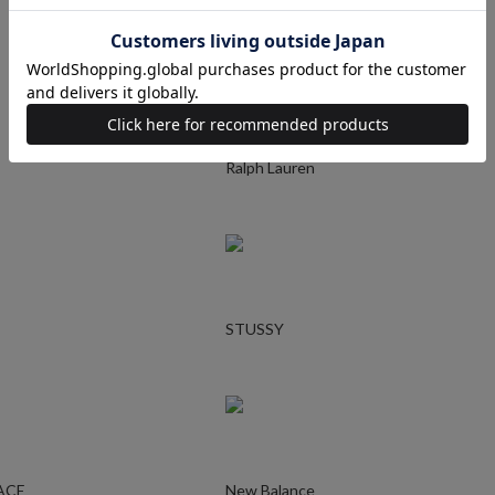
UNDERCOVER
Ralph Lauren
STUSSY
ACE
New Balance