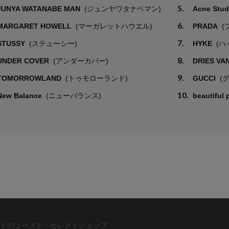
5.
JUNYA WATANABE MAN
(ジュンヤワタナベマン)
Acne Stu
6.
MARGARET HOWELL
(マーガレットハウエル)
PRADA
(
7.
STUSSY
(ステューシー)
HYKE
(ハ
8.
UNDER COVER
(アンダーカバー)
DRIES VA
9.
TOMORROWLAND
(トゥモローランド)
GUCCI
(
10.
New Balance
(ニューバランス)
beautiful
ドのユーズド・セレクトショップ