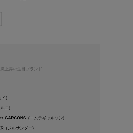
数急上昇の注目ブランド
カイ)
マルニ)
es GARCONS
(コムデギャルソン)
ER
(ジルサンダー)