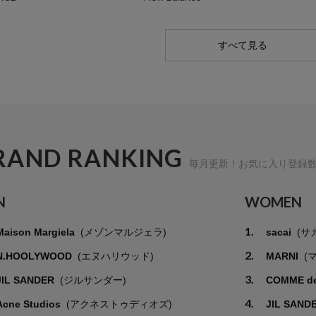
すべて見る
RAND RANKING
毎月更新！お気に入り登録
N
WOMEN
1.
Maison Margiela
(メゾンマルジェラ)
sacai
(サ
2.
N.HOOLYWOOD
(エヌハリウッド)
MARNI
(
3.
JIL SANDER
(ジルサンダー)
COMME d
4.
Acne Studios
(アクネストゥディオズ)
JIL SAND