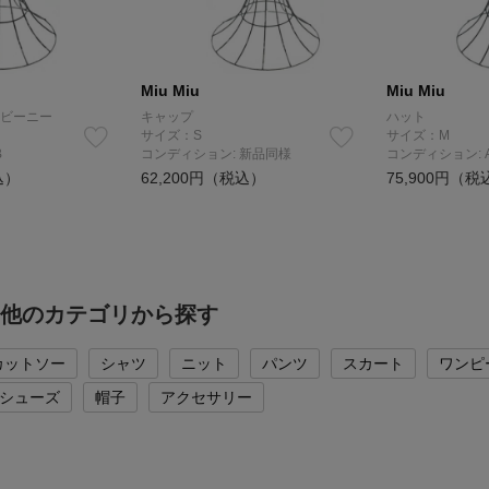
Miu Miu
Miu Miu
ビーニー
キャップ
ハット
サイズ：S
サイズ：M
B
コンディション: 新品同様
コンディション: 
込）
62,200円（税込）
75,900円（税
iuの他のカテゴリから探す
カットソー
シャツ
ニット
パンツ
スカート
ワンピ
シューズ
帽子
アクセサリー