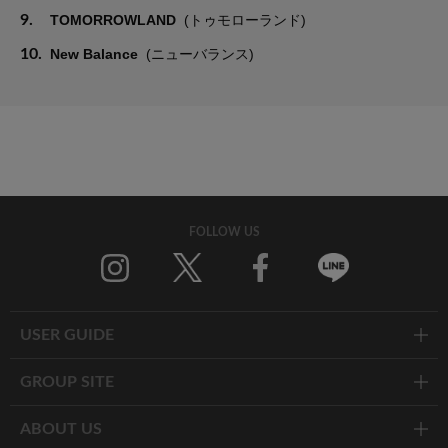
9.
TOMORROWLAND
(トゥモローランド)
10.
New Balance
(ニューバランス)
FOLLOW US
Twitter
Facebook
Line
USER GUIDE
GROUP SITE
ABOUT US