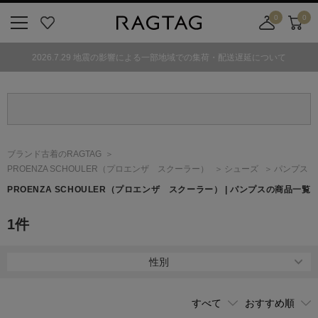
0
0
ニ
お
店
カ
ュ
気
舗
ー
2026.7.29 地震の影響による一部地域での集荷・配送遅延について
ー
に
取
ト
ボ
入
り
タ
り
寄
ン
せ
カ
ー
ブランド古着のRAGTAG
ト
PROENZA SCHOULER
（プロエンザ スクーラー）
シューズ
パンプス
PROENZA SCHOULER
（プロエンザ スクーラー）
| パンプスの商品一覧
1
件
性別