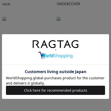
sacai
UNDERCOVER
N.HOOLYWOOD
Needles
Ralph Lauren
HUMAN MADE