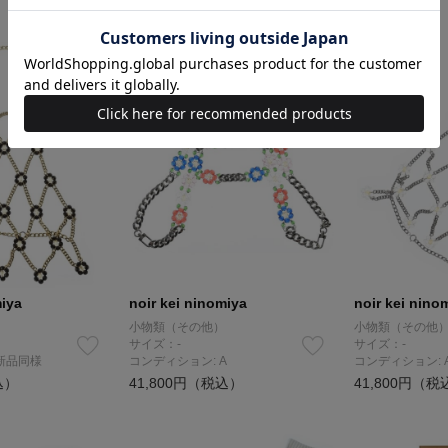
miya
noir kei ninomiya
noir kei nino
小物類（その他）
小物類（その他
サイズ：-
サイズ：-
新品同様
コンディション: A
コンディション: 
込）
41,800円（税込）
41,800円（税