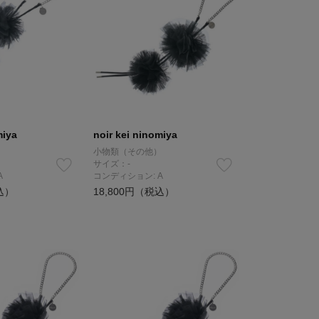
miya
noir kei ninomiya
）
小物類（その他）
サイズ：-
A
コンディション: A
込）
18,800円（税込）