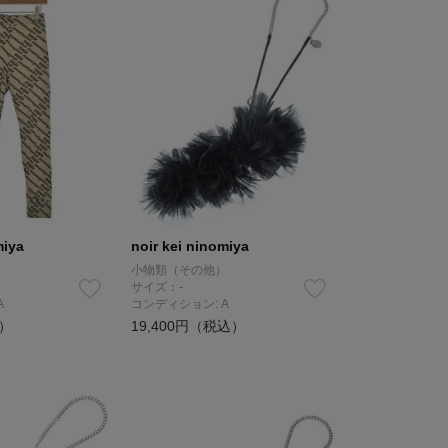
miya
noir kei ninomiya
）
小物類（その他）
サイズ：-
A
コンディション: A
込）
19,400円（税込）