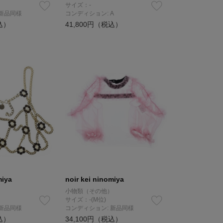
サイズ：-
 新品同様
コンディション: A
込）
41,800円（税込）
miya
noir kei ninomiya
）
小物類（その他）
サイズ：-(M位)
 新品同様
コンディション: 新品同様
込）
34,100円（税込）