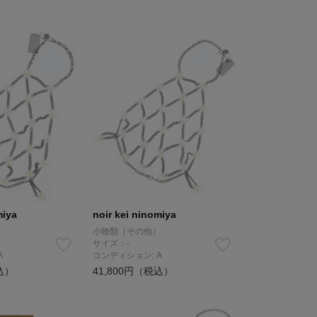
miya
noir kei ninomiya
）
小物類（その他）
サイズ：-
A
コンディション: A
込）
41,800円（税込）