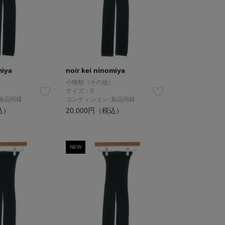
miya
noir kei ninomiya
）
小物類（その他）
サイズ：S
 新品同様
コンディション: 新品同様
込）
20,000円（税込）
NEW