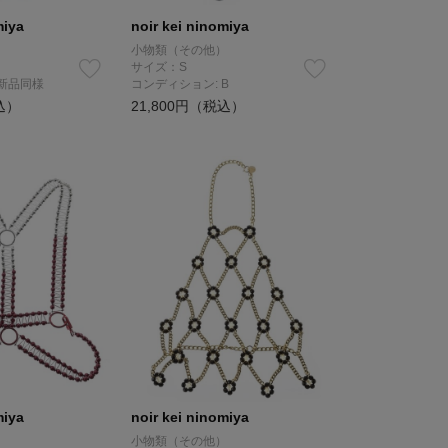
miya
noir kei ninomiya
）
小物類（その他）
サイズ：S
 新品同様
コンディション: B
込）
21,800円（税込）
miya
noir kei ninomiya
）
小物類（その他）