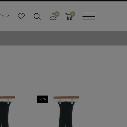
0
0
グイン
お
検
店
カ
メニュ
気
索
舗
ー
ーボタ
に
ビ
取
ト
ン
入
ル
り
り
ダ
寄
ー
せ
ボ
カ
タ
ー
ン
ト
NEW