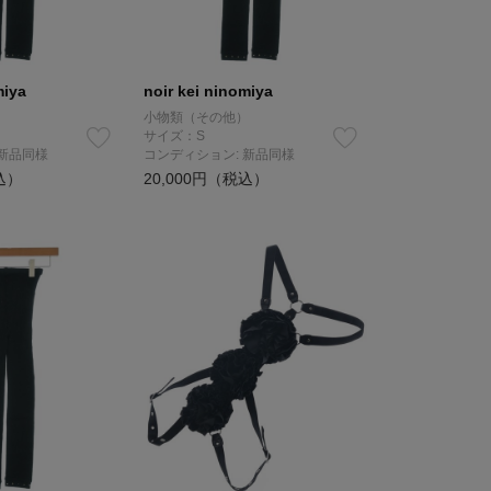
miya
noir kei ninomiya
）
小物類（その他）
サイズ：S
 新品同様
コンディション: 新品同様
込）
20,000円（税込）