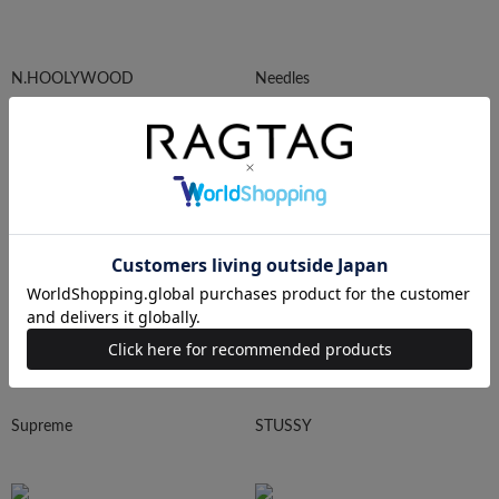
N.HOOLYWOOD
Needles
Ralph Lauren
HUMAN MADE
Supreme
STUSSY