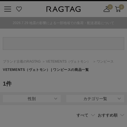
0
0
ニ
お
店
カ
ュ
気
舗
ー
2026.7.29 地震の影響による一部地域での集荷・配送遅延について
ー
に
取
ト
ボ
入
り
タ
り
寄
ン
せ
カ
ー
ブランド古着のRAGTAG
VETEMENTS
（ヴェトモン）
ワンピース
ト
VETEMENTS
（ヴェトモン）
| ワンピースの商品一覧
1
件
性別
カテゴリ一覧