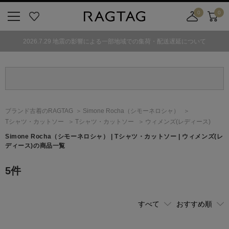
0
0
ニ
お
店
カ
ュ
気
舗
ー
2026.7.29 地震の影響による一部地域での集荷・配送遅延について
ー
に
取
ト
ボ
入
り
タ
り
寄
ン
せ
カ
ー
ブランド古着のRAGTAG
Simone Rocha
（シモーネロシャ）
ト
Tシャツ・カットソー
Tシャツ・カットソー
ウィメンズ(レディース)
Simone Rocha
（シモーネロシャ）
| Tシャツ・カットソー | ウィメンズ(レ
ディース)の商品一覧
5
件