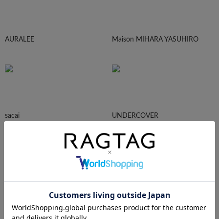
AURALEE
Maison MIHARA YASUHIRO
sacai
UNDERCOVER
N.HOOLYWOOD
Needles