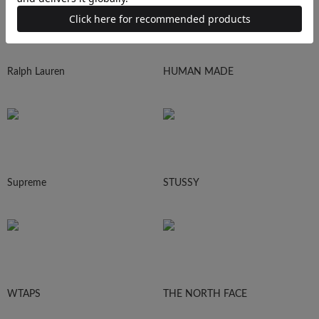
Ralph Lauren
HUMAN MADE
Supreme
STUSSY
WTAPS
THE NORTH FACE