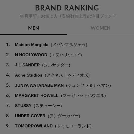
BRAND RANKING
毎月更新！お気に入り登録数急上昇の注目ブランド
MEN
WOMEN
1.
Maison Margiela
(メゾンマルジェラ)
2.
N.HOOLYWOOD
(エヌハリウッド)
3.
JIL SANDER
(ジルサンダー)
4.
Acne Studios
(アクネストゥディオズ)
5.
JUNYA WATANABE MAN
(ジュンヤワタナベマン)
6.
MARGARET HOWELL
(マーガレットハウエル)
7.
STUSSY
(ステューシー)
8.
UNDER COVER
(アンダーカバー)
9.
TOMORROWLAND
(トゥモローランド)