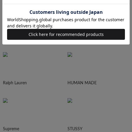
N.HOOLYWOOD
Needles
Ralph Lauren
HUMAN MADE
Supreme
STUSSY