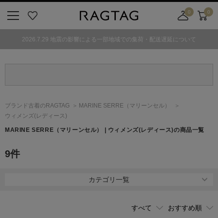
0
0
ニ
お
店
カ
ュ
気
舗
ー
2026.7.29 地震の影響による一部地域での集荷・配送遅延について
ー
に
取
ト
ボ
入
り
タ
り
寄
ン
せ
カ
ー
ブランド古着のRAGTAG
MARINE SERRE
（マリーンセル）
ト
ウィメンズ(レディース)
MARINE SERRE
（マリーンセル）
| ウィメンズ(レディース)の商品一覧
9
件
カテゴリ一覧