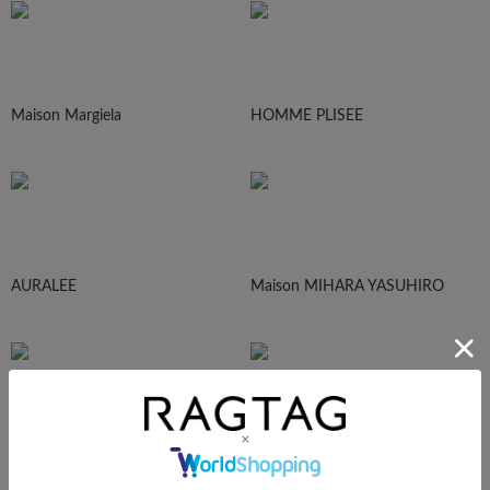
Maison Margiela
HOMME PLISEE
AURALEE
Maison MIHARA YASUHIRO
sacai
UNDERCOVER