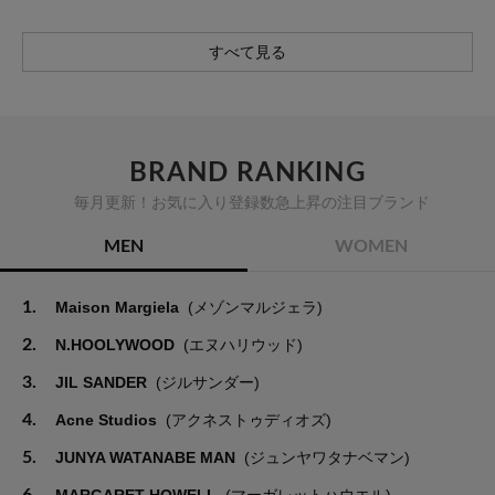
すべて見る
BRAND RANKING
毎月更新！お気に入り登録数急上昇の注目ブランド
MEN
WOMEN
1.
Maison Margiela
(メゾンマルジェラ)
2.
N.HOOLYWOOD
(エヌハリウッド)
3.
JIL SANDER
(ジルサンダー)
4.
Acne Studios
(アクネストゥディオズ)
5.
JUNYA WATANABE MAN
(ジュンヤワタナベマン)
6.
MARGARET HOWELL
(マーガレットハウエル)