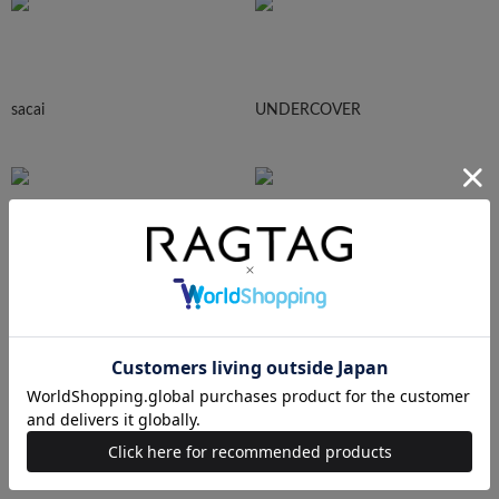
sacai
UNDERCOVER
N.HOOLYWOOD
Needles
Ralph Lauren
HUMAN MADE