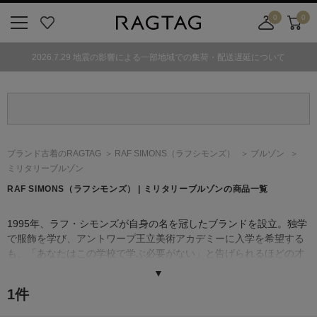
0
0
ニ
お
店
カ
ュ
気
舗
ー
2026.7.29 地震の影響による一部地域での集荷・配送遅延について
ー
に
取
ト
ボ
入
り
タ
り
寄
ン
せ
カ
ー
ブランド古着のRAGTAG
RAF SIMONS
（ラフシモンズ）
ブルゾン
ト
ミリタリーブルゾン
RAF SIMONS
（ラフシモンズ）
| ミリタリーブルゾンの商品一覧
1995年、ラフ・シモンズが自身の名を冠したブランドを設立。独学
で服飾を学び、アントワープ王立美術アカデミーに入学を希望する
も、「あなたはこの学校で学ぶ必要がない」と告げられるほどの才
能の持ち主。
▼
クラシックなテーラードスタイルを得意とする反面、ユースカルチ
1
件
ャーの持つ反骨精神や、幅広いサブカルチャーからのインスピレー
ションを取り入れたデザインが、世界中のファッション通を魅了し