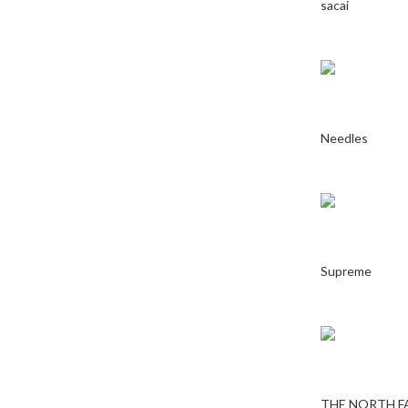
sacai
Needles
Supreme
THE NORTH F