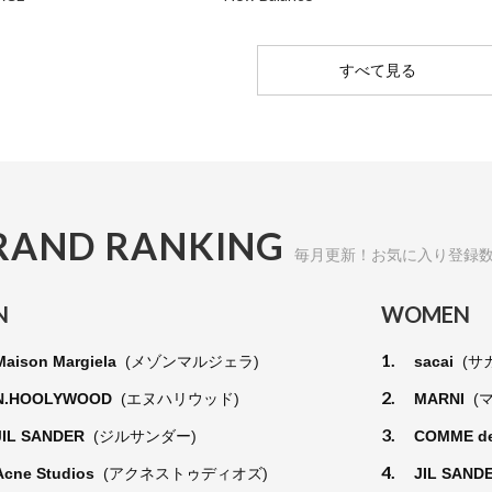
すべて見る
RAND RANKING
毎月更新！お気に入り登録
N
WOMEN
1.
Maison Margiela
(メゾンマルジェラ)
sacai
(サ
2.
N.HOOLYWOOD
(エヌハリウッド)
MARNI
(
3.
JIL SANDER
(ジルサンダー)
COMME d
4.
Acne Studios
(アクネストゥディオズ)
JIL SAND