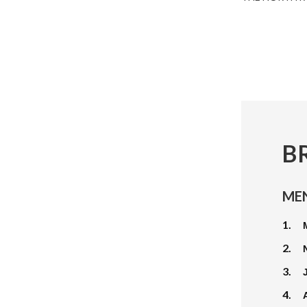
B
ME
1.
2.
3.
4.