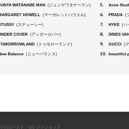
5.
JUNYA WATANABE MAN
(ジュンヤワタナベマン)
Acne Stu
6.
MARGARET HOWELL
(マーガレットハウエル)
PRADA
(
7.
STUSSY
(ステューシー)
HYKE
(ハ
8.
UNDER COVER
(アンダーカバー)
DRIES VA
9.
TOMORROWLAND
(トゥモローランド)
GUCCI
(
10.
New Balance
(ニューバランス)
beautiful
ドのユーズド・セレクトショップ