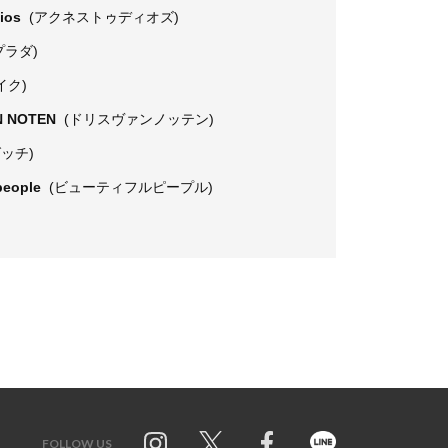
dios
(アクネストゥディオズ)
プラダ)
イク)
N NOTEN
(ドリスヴァンノッテン)
グッチ)
 people
(ビューティフルピープル)
FOLLOW US