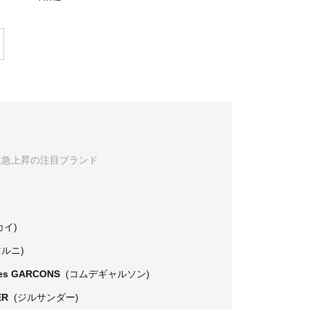
数急上昇の注目ブランド
カイ)
マルニ)
es GARCONS
(コムデギャルソン)
ER
(ジルサンダー)