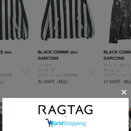
E des
BLACK COMME des
BLACK COMM
GARCONS
GARCONS
パーカー
Tシャツ・カット
サイズ：S
サイズ：L
新品同様
コンディション: 新品同様
コンディション: 
込）
31,400円（税込）
17,000円（税