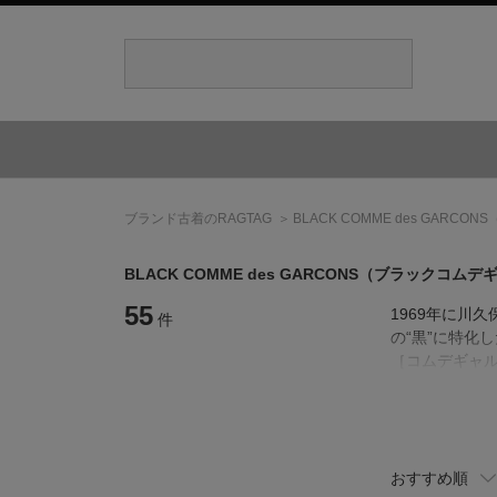
ブランド古着のRAGTAG
BLACK COMME des GARCONS
BLACK COMME des GARCONS
（ブラックコムデ
55
1969年に川
件
の“黒”に特化
［コムデギャル
を展開してい
おすすめ順