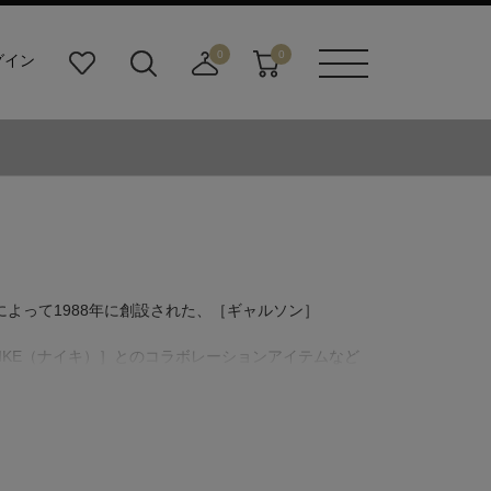
0
0
グイン
お
検
店
カ
メニュ
気
索
舗
ー
ーボタ
に
ビ
取
ト
ン
入
ル
り
り
ダ
寄
ー
せ
ボ
カ
タ
ー
ン
ト
）］によって1988年に創設された、［ギャルソン］
IKE（ナイキ）］とのコラボレーションアイテムなど
ンよりも抑えられていることも一つの特徴。