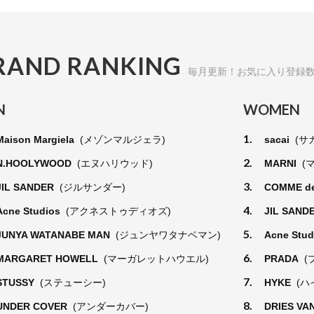
RAND RANKING
毎月更新！お気に入り登録
N
WOMEN
1.
Maison Margiela
(メゾンマルジェラ)
sacai
(サ
2.
N.HOOLYWOOD
(エヌハリウッド)
MARNI
(
3.
JIL SANDER
(ジルサンダー)
COMME d
4.
Acne Studios
(アクネストゥディオズ)
JIL SAND
5.
JUNYA WATANABE MAN
(ジュンヤワタナベマン)
Acne Stu
6.
MARGARET HOWELL
(マーガレットハウエル)
PRADA
(
7.
STUSSY
(ステューシー)
HYKE
(ハ
8.
UNDER COVER
(アンダーカバー)
DRIES VA