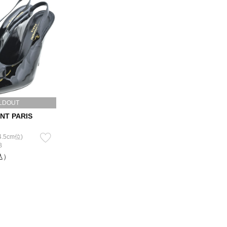
LDOUT
NT PARIS
.5cm位)
B
込）