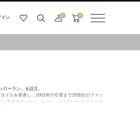
0
0
グイン
お
検
店
カ
メニュ
気
索
舗
ー
ーボタ
に
ビ
取
ト
ン
入
ル
り
り
ダ
寄
ー
せ
ボ
カ
タ
ー
ン
ト
サンローラン」を設立。
イルを発表し、2002年の引退まで20世紀のファッ
2年に天才デザイナー、エディ・スリマンがクリエイテ
ランドを復活させた。その後、2016年よりアンソニ
けている。