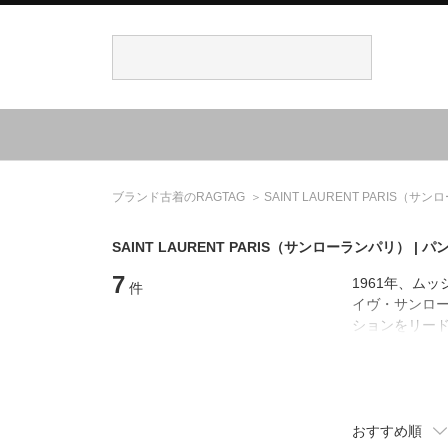
ブランド古着のRAGTAG
SAINT LAURENT PARIS
（サンロ
SAINT LAURENT PARIS
（サンローランパリ）
| パ
7
1961年、ム
件
イヴ・サンロー
ションをリード
ィブディレクタ
ー・ヴァカレ
おすすめ順