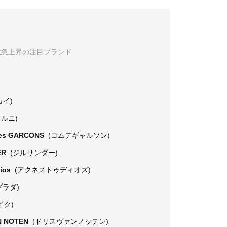
数急上昇の注目ブランド
カイ)
マルニ)
es GARCONS
(コムデギャルソン)
ER
(ジルサンダー)
dios
(アクネストゥディオズ)
プラダ)
イク)
N NOTEN
(ドリスヴァンノッテン)