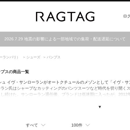
ロ
2026.7.29 地震の影響による一部地域での集荷・配送遅延について
ーランパリ）
シューズ
パンプス
ンプスの商品一覧
ッシュ イヴ・サンローランがオートクチュールのメゾンとして「イヴ・
ラン氏はシャープなカッティングのパンツスーツなど時代を切り開くスタ
し続けた。サンローラン退任後、ブランドは低迷期に入ったが、201
ーに就任。ブランド名の変更や高級ラインの復活などの改革により、ブ
ロがクリエイティブディレクターに就任し、革新的デザインを発信し続
▼
すべて
100件