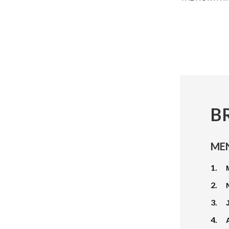
B
ME
1.
2.
3.
4.