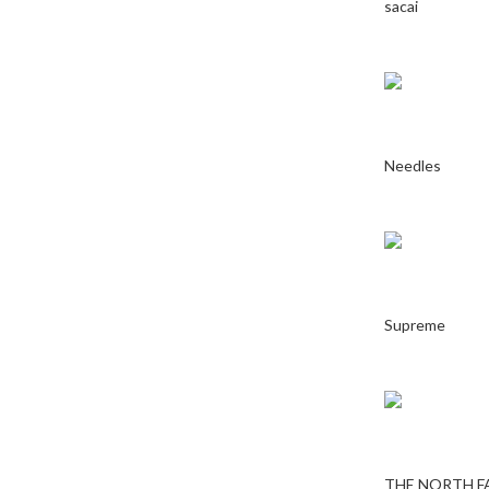
sacai
Needles
Supreme
THE NORTH F