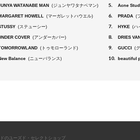
5.
JUNYA WATANABE MAN
(ジュンヤワタナベマン)
Acne Stu
6.
MARGARET HOWELL
(マーガレットハウエル)
PRADA
(
7.
STUSSY
(ステューシー)
HYKE
(ハ
8.
UNDER COVER
(アンダーカバー)
DRIES VA
9.
TOMORROWLAND
(トゥモローランド)
GUCCI
(
10.
New Balance
(ニューバランス)
beautiful
ドのユーズド・セレクトショップ