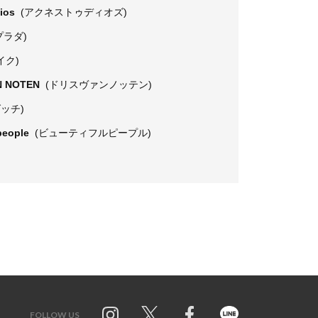
dios
(アクネストゥディオズ)
プラダ)
イク)
N NOTEN
(ドリスヴァンノッテン)
グッチ)
 people
(ビューティフルピープル)
FOLLOW US