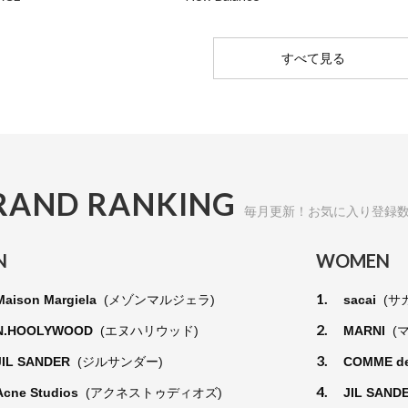
すべて見る
RAND RANKING
毎月更新！お気に入り登録
N
WOMEN
1.
Maison Margiela
(メゾンマルジェラ)
sacai
(サ
2.
N.HOOLYWOOD
(エヌハリウッド)
MARNI
(
3.
JIL SANDER
(ジルサンダー)
COMME d
4.
Acne Studios
(アクネストゥディオズ)
JIL SAND