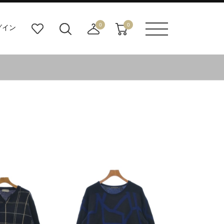
0
0
グイン
お
検
店
カ
メニュ
気
索
舗
ー
ーボタ
に
ビ
取
ト
ン
入
ル
り
り
ダ
寄
ー
せ
ボ
カ
タ
ー
ン
ト