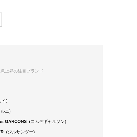
数急上昇の注目ブランド
カイ)
マルニ)
es GARCONS
(コムデギャルソン)
ER
(ジルサンダー)