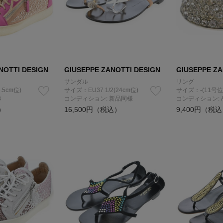
NOTTI DESIGN
GIUSEPPE ZANOTTI DESIGN
GIUSEPPE ZA
サンダル
リング
.5cm位)
サイズ：EU37 1/2(24cm位)
サイズ：-(11号位
B
コンディション: 新品同様
コンディション: 
）
16,500円（税込）
9,400円（税