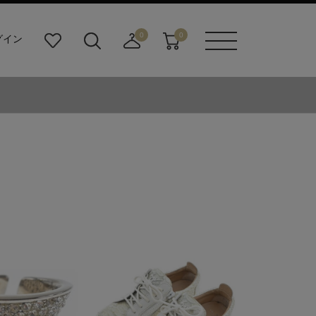
0
0
グイン
お
検
店
カ
メニュ
気
索
舗
ー
ーボタ
に
ビ
取
ト
ン
入
ル
り
り
ダ
寄
ー
せ
ボ
カ
タ
ー
ン
ト