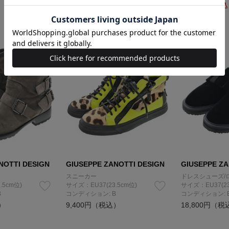
6,300
円（税込
NOTTI DESIGN
GIUSEPPE ZANOTTI DESIGN
GIUSEPPE ZA
スニーカー
ドレスシューズ/
.5cm位)
サイズ：EU37(23.5cm位)
サイズ：EU37(23
B
コンディション: B
コンディション: 
）
9,400円（税込）
18,800円（税