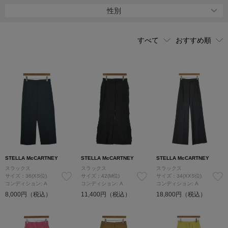
「ファラベラ」シリーズも、クルーエルティフリー（動物を犠牲に
性別
しない）素材で作られているなど、ポリシーも含めて魅了される人
も多い。
STELLA McCARTNEY
STELLA McCARTNEY
STELLA McCARTNEY
スラックス
スラックス
スラックス
サイズ：36(XS位)
サイズ：42(M位)
サイズ：34(XXS位)
コンディション: A
コンディション: A
コンディション: A
8,000円（税込）
11,400円（税込）
18,800円（税込）