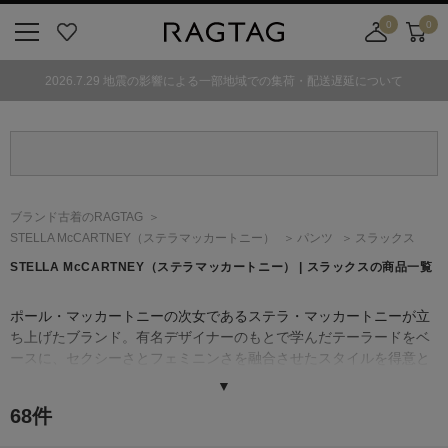
0
0
ニ
お
店
カ
ュ
気
舗
ー
2026.7.29 地震の影響による一部地域での集荷・配送遅延について
ー
に
取
ト
ボ
入
り
タ
り
寄
ン
せ
カ
ー
ブランド古着のRAGTAG
ト
STELLA McCARTNEY
（ステラマッカートニー）
パンツ
スラックス
STELLA McCARTNEY
（ステラマッカートニー）
| スラックスの商品一覧
ポール・マッカートニーの次女であるステラ・マッカートニーが立
ち上げたブランド。有名デザイナーのもとで学んだテーラードをベ
ースに、セクシーさとフェミニンさを融合させたスタイルを得意と
する。
▼
厳格なベジタリアンで動物愛護活動にも関心が高く、ファーやレザ
68
件
ーを一切使わない環境に配慮するデザイナーとしても有名。ブラン
ドのアイコン的存在となったチェーンで縁取られたバッグや小物の