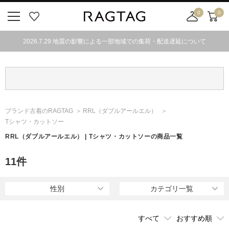
0
0
ニ
お
店
カ
ュ
気
舗
ー
2026.7.29 地震の影響による一部地域での集荷・配送遅延について
ー
に
取
ト
ボ
入
り
タ
り
寄
ン
せ
カ
ー
ブランド古着のRAGTAG
RRL
（ダブルアールエル）
ト
Tシャツ・カットソー
RRL
（ダブルアールエル）
| Tシャツ・カットソーの商品一覧
11
件
性別
カテゴリ一覧