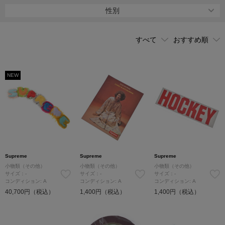
ンド、［COMME des GARCONS（コムデギャルソン）］や［THE
性別
NORTH FACE（ザ・ノース・フェイス）］などの有名アパレルとの
コラボレーションが毎回ファッションニュースを賑わせる。
今までのストリートカルチャーに無かったクリーンな服づくりやイ
ンパクトのあるロゴデザイン、秀逸なプロモーションが多くの人を
魅了する今後も目が離せないブランド。
NEW
Supreme
Supreme
Supreme
小物類（その他）
小物類（その他）
小物類（その他）
サイズ：-
サイズ：-
サイズ：-
コンディション: A
コンディション: A
コンディション: A
40,700円（税込）
1,400円（税込）
1,400円（税込）