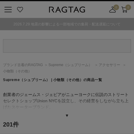
0
0
ニ
お
店
カ
ュ
気
舗
ー
2026.7.29 地震の影響による一部地域での集荷・配送遅延について
ー
に
取
ト
ボ
入
り
タ
り
寄
ン
せ
カ
ー
ブランド古着のRAGTAG
Supreme
（シュプリーム）
アクセサリー
ト
小物類（その他）
Supreme
（シュプリーム）
| 小物類（その他）の商品一覧
創業者のジェームス・ジェビアがニューヨークに伝説のストリート
セレクトショップUnion NYCを設立し、その経営をしながら立ち上
げたスケーターブランド。
80年代～90年代初頭のヒップホップスタイルをサンプリングし、新
▼
しいことに挑戦する姿勢が注目を浴び、ストリートカルチャーのパ
201
件
イオニア的存在に。
［NIKE（ナイキ）］、［VANS（ヴァンズ）］等のスニーカーブラ