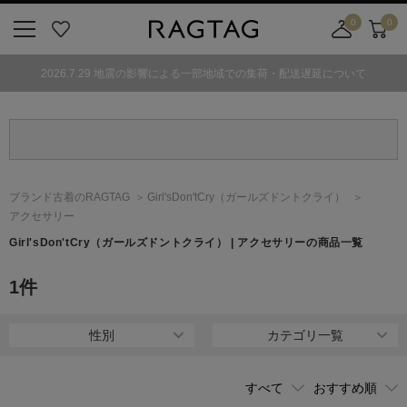
0
0
ニ
お
店
カ
ュ
気
舗
ー
2026.7.29 地震の影響による一部地域での集荷・配送遅延について
ー
に
取
ト
ボ
入
り
タ
り
寄
ン
せ
カ
ー
ブランド古着のRAGTAG
Girl'sDon'tCry
（ガールズドントクライ）
ト
アクセサリー
Girl'sDon'tCry
（ガールズドントクライ）
| アクセサリーの商品一覧
1
件
性別
カテゴリ一覧