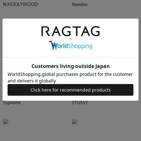
N.HOOLYWOOD
Needles
Ralph Lauren
HUMAN MADE
Supreme
STUSSY