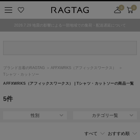
0
0
ニ
お
店
カ
ュ
気
舗
ー
2026.7.29 地震の影響による一部地域での集荷・配送遅延について
ー
に
取
ト
ボ
入
り
タ
り
寄
ン
せ
カ
ー
ブランド古着のRAGTAG
AFFXWRKS
（アフィックスワークス）
ト
Tシャツ・カットソー
AFFXWRKS
（アフィックスワークス）
| Tシャツ・カットソーの商品一覧
5
件
性別
カテゴリ一覧