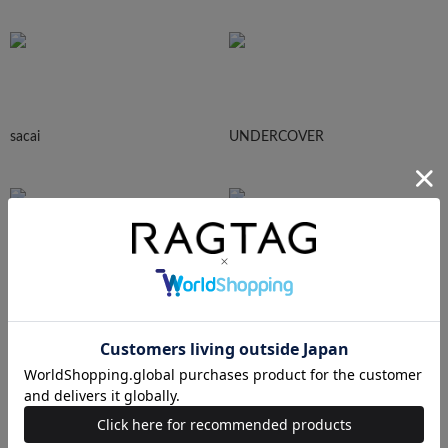
sacai
UNDERCOVER
N.HOOLYWOOD
Needles