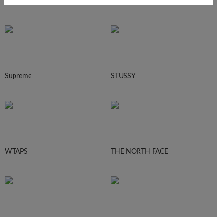
Ralph Lauren
HUMAN MADE
Supreme
STUSSY
WTAPS
THE NORTH FACE