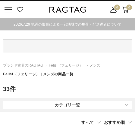
0
0
ニ
お
店
カ
ュ
気
舗
ー
2026.7.29 地震の影響による一部地域での集荷・配送遅延について
ー
に
取
ト
ボ
入
り
タ
り
寄
ン
せ
カ
ー
ブランド古着のRAGTAG
Felisi
（フェリージ）
メンズ
ト
Felisi
（フェリージ）
| メンズの商品一覧
33
件
カテゴリ一覧