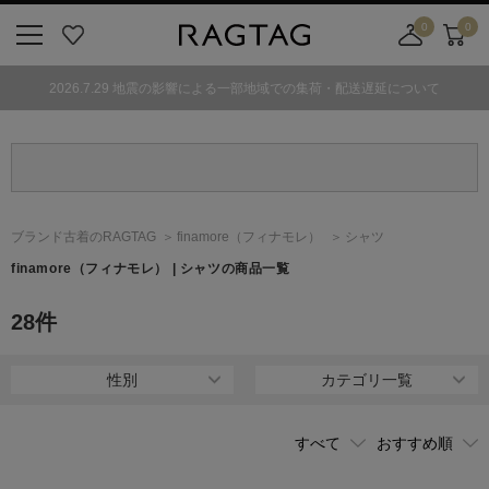
0
0
ニ
お
店
カ
ュ
気
舗
ー
2026.7.29 地震の影響による一部地域での集荷・配送遅延について
ー
に
取
ト
ボ
入
り
タ
り
寄
ン
せ
カ
ー
ブランド古着のRAGTAG
finamore
（フィナモレ）
シャツ
ト
finamore
（フィナモレ）
| シャツの商品一覧
28
件
性別
カテゴリ一覧