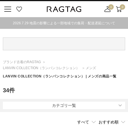
0
0
ニ
お
店
カ
ュ
気
舗
ー
2026.7.29 地震の影響による一部地域での集荷・配送遅延について
ー
に
取
ト
ボ
入
り
タ
り
寄
ン
せ
カ
ー
ブランド古着のRAGTAG
ト
LANVIN COLLECTION
（ランバンコレクション）
メンズ
LANVIN COLLECTION
（ランバンコレクション）
| メンズの商品一覧
34
件
カテゴリ一覧