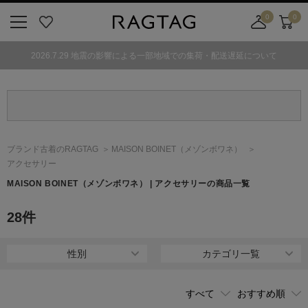
0
0
ニ
お
店
カ
ュ
気
舗
ー
2026.7.29 地震の影響による一部地域での集荷・配送遅延について
ー
に
取
ト
ボ
入
り
タ
り
寄
ン
せ
カ
ー
ブランド古着のRAGTAG
MAISON BOINET
（メゾンボワネ）
ト
アクセサリー
MAISON BOINET
（メゾンボワネ）
| アクセサリーの商品一覧
28
件
性別
カテゴリ一覧