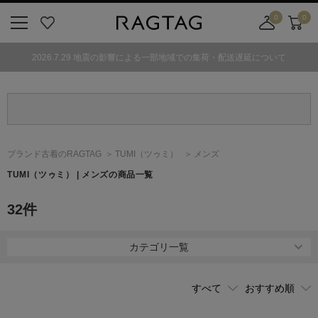
0
0
ニ
お
店
カ
ュ
気
舗
ー
2026.7.29 地震の影響による一部地域での集荷・配送遅延について
ー
に
取
ト
ボ
入
り
タ
り
寄
ン
せ
カ
ー
ブランド古着のRAGTAG
TUMI
（ツゥミ）
メンズ
ト
TUMI
（ツゥミ）
| メンズの商品一覧
32
件
カテゴリ一覧