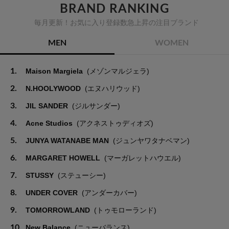
BRAND RANKING
毎月更新！お気に入り登録数急上昇の注目ブランド
MEN
WOMEN
1.
Maison Margiela
(メゾンマルジェラ)
2.
N.HOOLYWOOD
(エヌハリウッド)
3.
JIL SANDER
(ジルサンダー)
4.
Acne Studios
(アクネストゥディオズ)
5.
JUNYA WATANABE MAN
(ジュンヤワタナベマン)
6.
MARGARET HOWELL
(マーガレットハウエル)
7.
STUSSY
(ステューシー)
8.
UNDER COVER
(アンダーカバー)
9.
TOMORROWLAND
(トゥモローランド)
10.
New Balance
(ニューバランス)