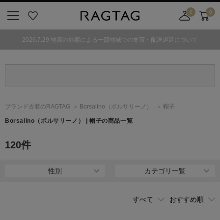
0
0
ニ
お
店
カ
ュ
気
舗
ー
2026.7.29 地震の影響による一部地域での集荷・配送遅延について
ー
に
取
ト
ボ
入
り
タ
り
寄
ン
せ
カ
ー
ブランド古着のRAGTAG
Borsalino
（ボルサリーノ）
帽子
ト
Borsalino
（ボルサリーノ）
| 帽子の商品一覧
120
件
性別
カテゴリ一覧