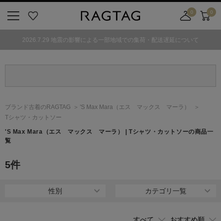
0
0
ニ
お
店
カ
ュ
気
舗
ー
2026.7.29 地震の影響による一部地域での集荷・配送遅延について
ー
に
取
ト
ボ
入
り
タ
り
寄
ン
せ
カ
ー
ブランド古着のRAGTAG
'S Max Mara
（エス マックス マーラ）
ト
Tシャツ・カットソー
'S Max Mara
（エス マックス マーラ）
| Tシャツ・カットソーの商品一
覧
5
件
性別
カテゴリ一覧