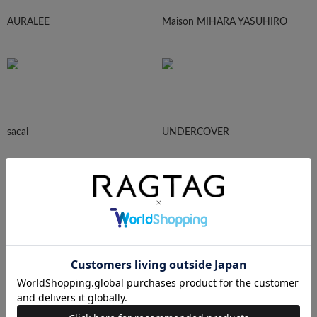
AURALEE
Maison MIHARA YASUHIRO
sacai
UNDERCOVER
N.HOOLYWOOD
Needles