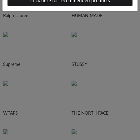
Ralph Lauren
HUMAN MADE
Supreme
STUSSY
WTAPS
THE NORTH FACE