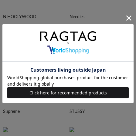
N.HOOLYWOOD
Needles
Ralph Lauren
HUMAN MADE
Supreme
STUSSY