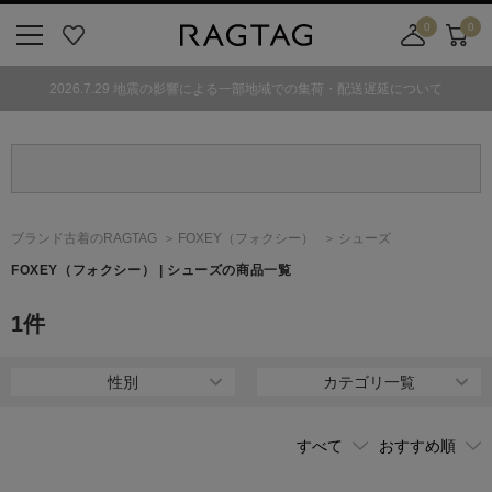
0
0
ニ
お
店
カ
ュ
気
舗
ー
2026.7.29 地震の影響による一部地域での集荷・配送遅延について
ー
に
取
ト
ボ
入
り
タ
り
寄
ン
せ
カ
ー
ブランド古着のRAGTAG
FOXEY
（フォクシー）
シューズ
ト
FOXEY
（フォクシー）
| シューズの商品一覧
1
件
性別
カテゴリ一覧