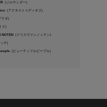
ER
(ジルサンダー)
dios
(アクネストゥディオズ)
プラダ)
イク)
N NOTEN
(ドリスヴァンノッテン)
グッチ)
 people
(ビューティフルピープル)