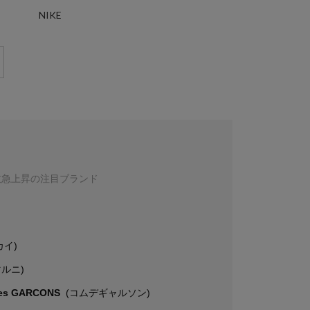
NIKE
数急上昇の注目ブランド
カイ)
マルニ)
es GARCONS
(コムデギャルソン)