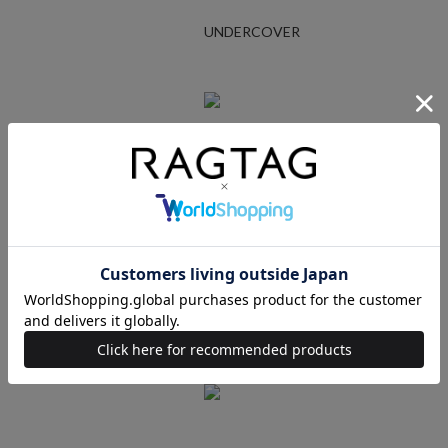
UNDERCOVER
Ralph Lauren
STUSSY