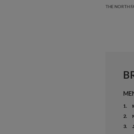
THE NORTH F
B
ME
1.
2.
3.