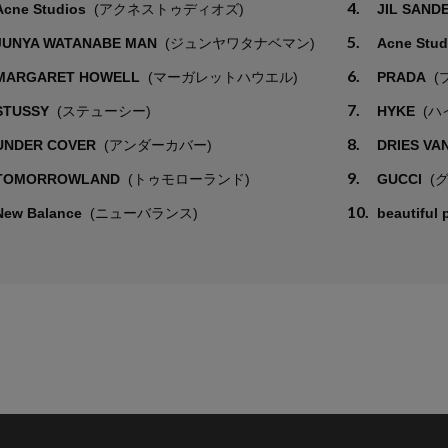
4.
Acne Studios
(アクネストゥディオズ)
JIL SAND
5.
JUNYA WATANABE MAN
(ジュンヤワタナベマン)
Acne Stu
6.
MARGARET HOWELL
(マーガレットハウエル)
PRADA
(
7.
STUSSY
(ステューシー)
HYKE
(ハ
8.
UNDER COVER
(アンダーカバー)
DRIES VA
9.
TOMORROWLAND
(トゥモローランド)
GUCCI
(
10.
New Balance
(ニューバランス)
beautiful