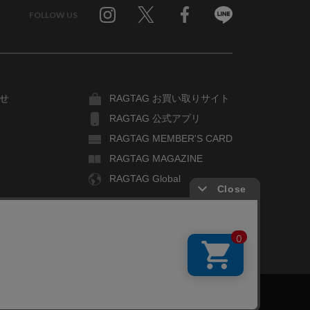
FOLLOW US
Twitter
Facebook
Line
せ
RAGTAG お買い取りサイト
RAGTAG 公式アプリ
RAGTAG MEMBER'S CARD
RAGTAG MAGAZINE
RAGTAG Global
COPYRIGHT© TIN PAN ALLEY CO., LTD. ALL RIGHTS RESERVED.