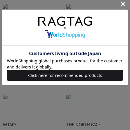
Ralph Lauren
HUMAN MADE
Supreme
STUSSY
WTAPS
THE NORTH FACE