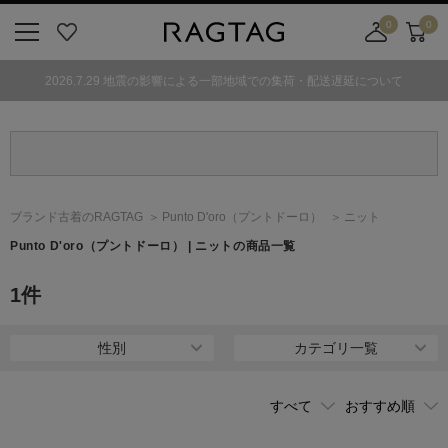
0
0
ニ
お
店
カ
ュ
気
舗
ー
2026.7.29 地震の影響による一部地域での集荷・配送遅延について
ー
に
取
ト
ボ
入
り
タ
り
寄
ン
せ
カ
ー
ブランド古着のRAGTAG
Punto D'oro
（プントドーロ）
ニット
ト
Punto D'oro
（プントドーロ）
| ニットの商品一覧
1
件
性別
カテゴリ一覧